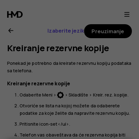
Uputstvo
za
Izaberite jezik
Preuzimanje
korisnika
Kreiranje rezervne kopije
telefona
Ponekad je potrebno da kreirate rezervnu kopiju podataka
Nokia
sa telefona.
Kreiranje rezervne kopije
3310
Odaberite
Meni
>
>
Skladište
>
Kreir. rez. kopije
.
3G
Otvoriće se lista na kojoj možete da odaberete
podatke za koje želite da napravite rezervnu kopiju.
Pritisnite
icon-set</ui>.
Telefon vas obaveštava da će rezervna kopija biti