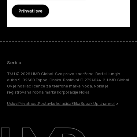
Podrška
Prihvati sve
Facebook
Instagram
Tiktok
Youtube
Linkedin
Discord
Serbia
TM i © 2026 HMD Global. Sva prava zadržana. Bertel Jungin
aukio 9, 02600 Espoo, Finska. Poslovni ID 2724044-2. HMD Global
Oy je nosilac licence za telefone marke Nokia. Nokia je
registrovana robna marka korporacije Nokia.
Uslovi
Privatnost
Postavke kolačića
Etika
Speak Up channel
O kompaniji