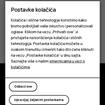
memorisana na memorijsku karticu i da ne možete da
koristite telefon dok se rezervna kopija kreira.
Postavke kolačića
Odaberite
OK
da biste kreirali rezervnu kopiju.
Kolačiće i slične tehnologije koristimo kako
bismo poboljšali vaše iskustvo i personalizovali
oglase. Klikom na vezu „Prihvati sve” vi
pristajete na korišćenje kolačića i sličnih
tehnologija. Postavke kolačića možete u
Da li vam je ovo bilo korisno?
Pametni telefoni
svakom trenutku izmeniti tako što ćete kliknuti
na vezu „Postavke kolačića” u dnu sajta.
Klasični telefoni
Da
Ne
Saznajte više o našim
smernicama u vezi s
Tableti
kolačićima
.
Istražite
Odbaci sve
O kompaniji
Planet and people
Upravljaj željenim postavkama