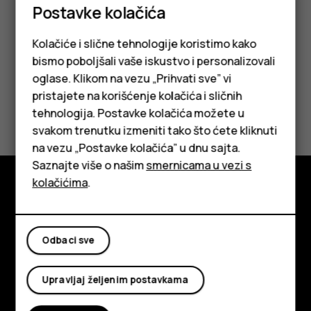
Postavke kolačića
datoteke i dodirnite
Premesti na SD karticu
.
Kolačiće i slične tehnologije koristimo kako
bismo poboljšali vaše iskustvo i personalizovali
oglase. Klikom na vezu „Prihvati sve” vi
pristajete na korišćenje kolačića i sličnih
Da li vam je ovo bilo korisno?
tehnologija. Postavke kolačića možete u
Pametni telefoni
svakom trenutku izmeniti tako što ćete kliknuti
Da
Ne
na vezu „Postavke kolačića” u dnu sajta.
Klasični telefoni
Saznajte više o našim
smernicama u vezi s
Tableti
kolačićima
.
Istražite
O kompaniji
Odbaci sve
Planet and people
Upravljaj željenim postavkama
Podrška