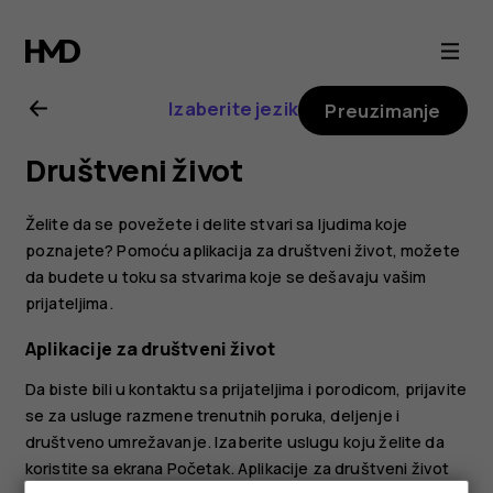
Nokia
7.1
Izaberite jezik
Preuzimanje
uputstvo
Društveni život
za
Želite da se povežete i delite stvari sa ljudima koje
korisnika
poznajete? Pomoću aplikacija za društveni život, možete
da budete u toku sa stvarima koje se dešavaju vašim
prijateljima.
Aplikacije za društveni život
Da biste bili u kontaktu sa prijateljima i porodicom, prijavite
se za usluge razmene trenutnih poruka, deljenje i
društveno umrežavanje. Izaberite uslugu koju želite da
koristite sa ekrana Početak. Aplikacije za društveni život