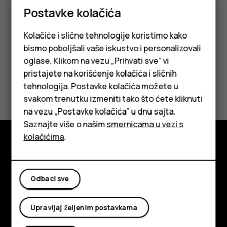
su dostupne na lokaciji
Google Play Store
. Dostupne
Postavke kolačića
aplikacije mogu da se razlikuju.
Kolačiće i slične tehnologije koristimo kako
bismo poboljšali vaše iskustvo i personalizovali
oglase. Klikom na vezu „Prihvati sve” vi
pristajete na korišćenje kolačića i sličnih
Da li vam je ovo bilo korisno?
tehnologija. Postavke kolačića možete u
Pametni telefoni
svakom trenutku izmeniti tako što ćete kliknuti
Da
Ne
na vezu „Postavke kolačića” u dnu sajta.
Klasični telefoni
Saznajte više o našim
smernicama u vezi s
Tableti
kolačićima
.
Istražite
O kompaniji
Odbaci sve
Planet and people
Upravljaj željenim postavkama
Podrška