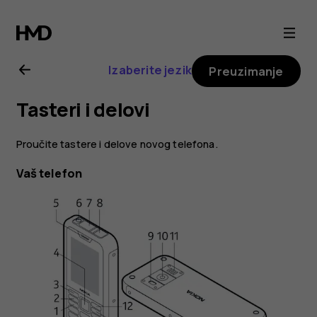
Nokia
800
Izaberite jezik
Preuzimanje
uputstvo
Tasteri i delovi
za
Proučite tastere i delove novog telefona.
korisnika
Vaš telefon