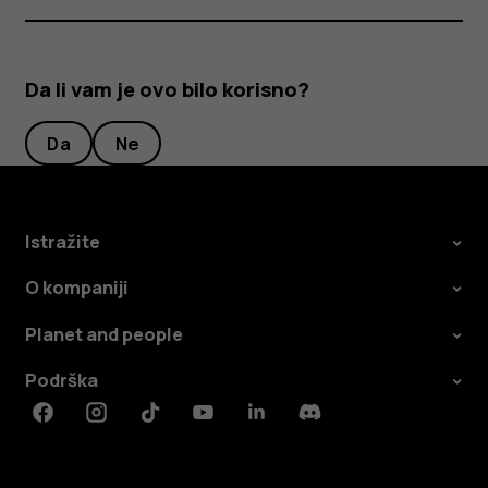
Da li vam je ovo bilo korisno?
Da
Ne
Istražite
O kompaniji
Planet and people
Podrška
Facebook
Instagram
Tiktok
Youtube
Linkedin
Discord