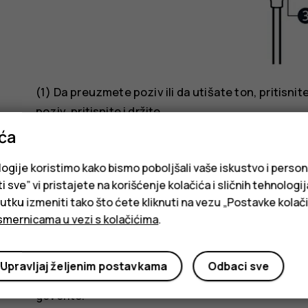
(1) Da preuzmete poziv ili da utišate ton, pritisnit
poziv, pritisnite i držite.
ića
Muzika
logije koristimo kako bismo poboljšali vaše iskustvo i person
(1) Prvo, pokrenite aplikaciju za muziku na telefon
i sve” vi pristajete na korišćenje kolačića i sličnih tehnologi
ku izmeniti tako što ćete kliknuti na vezu „Postavke kolači
Da pređete na sledeću numeru, pritisnite dvaput. 
smernicama u vezi s kolačićima
.
Glasovne komande
Upravljaj željenim postavkama
Odbaci sve
(1) Pritisnite i držite pritisnutim sve dok se ne a
govorite.