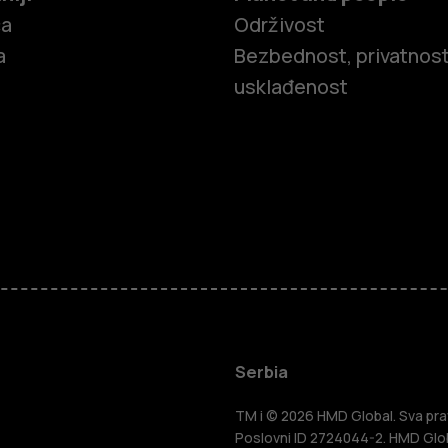
ča
Održivost
a
Bezbednost, privatnost
usklađenost
Pametni tel
Serbia
Klasični tel
TM i © 2026 HMD Global. Sva prav
Poslovni ID 2724044-2. HMD Globa