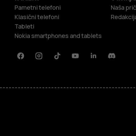
Pametni telefoni
Naša pri
Klasični telefoni
Redakcij
Tableti
Nokia smartphones and tablets
Facebook
Instagram
Tiktok
Youtube
Linkedin
Discord