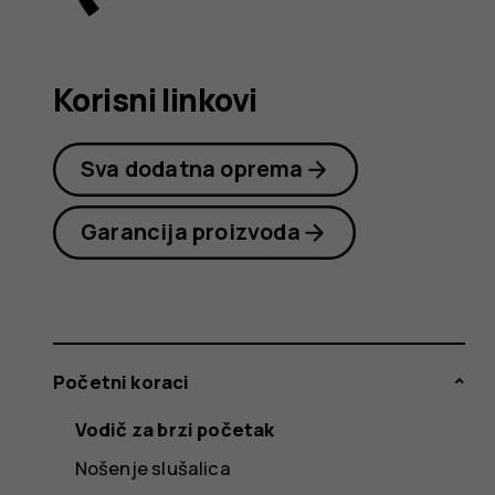
user
Korisni linkovi
guide
Sva dodatna oprema
Garancija proizvoda
Početni koraci
Vodič za brzi početak
Nošenje slušalica