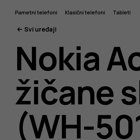
Nokia
Pametni telefoni
Klasični telefoni
Tableti
Svi uređaji
active
Nokia A
wired
žičane s
earphon
(WH-50