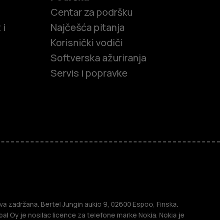
Centar za podršku
 i
Najčešća pitanja
Korisnički vodiči
Softverska ažuriranja
Servis i popravke
efoni
efoni
a zadržana. Bertel Jungin aukio 9, 02600 Espoo, Finska.
l Oy je nosilac licence za telefone marke Nokia. Nokia je