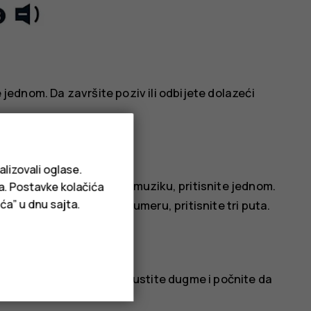
e jednom. Da završite poziv ili odbijete dolazeći
alizovali oglase.
u. Da pustite i pauzirate muziku, pritisnite jednom.
ja. Postavke kolačića
ća” u dnu sajta.
Da odete na prethodnu numeru, pritisnite tri puta.
ktivira glasovna pomoć, otpustite dugme i počnite da