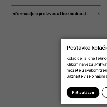
Informacije o proizvodu i bezbednosti
Postavke kolač
Kolačiće i slične tehno
Klikom na vezu „Prihvat
možete u svakom trenut
Saznajte više o našim
Prihvati sve