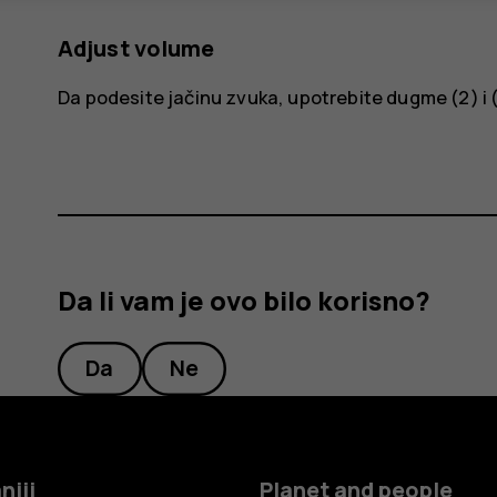
Adjust volume
Da podesite jačinu zvuka, upotrebite dugme (2) i (
Da li vam je ovo bilo korisno?
Da
Ne
niji
Planet and people