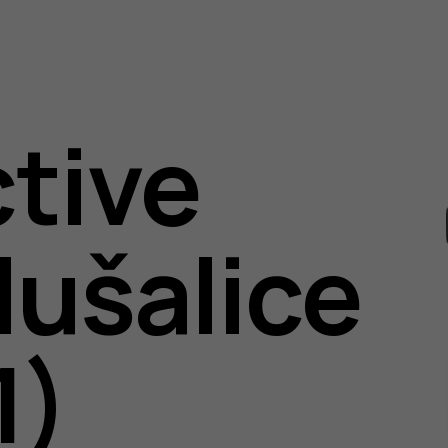
ctive
lušalice
es
1)