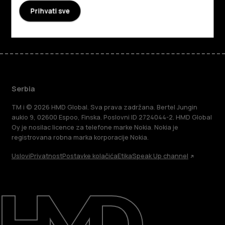
Prihvati sve
Facebook
Instagram
Tiktok
Youtube
Linkedin
Discord
Serbia
TM i © 2026 HMD Global. Sva prava zadržana. Bertel Jungin
aukio 9, 02600 Espoo, Finska. Poslovni ID 2724044-2. HMD Global
Oy je nosilac licence za telefone marke Nokia. Nokia je
registrovana robna marka korporacije Nokia.
Uslovi
Privatnost
Postavke kolačića
Etika
Speak Up channel
O kompaniji
Podrška