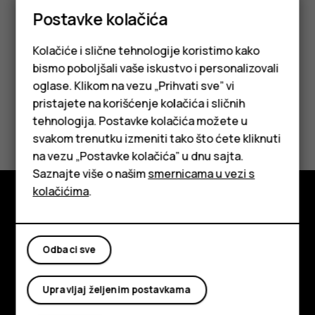
dodatnu opremu u zonu oslobađanja vazdušnog jastuka.
Postavke kolačića
Kolačiće i slične tehnologije koristimo kako
bismo poboljšali vaše iskustvo i personalizovali
oglase. Klikom na vezu „Prihvati sve” vi
pristajete na korišćenje kolačića i sličnih
Da li vam je ovo bilo korisno?
tehnologija. Postavke kolačića možete u
Pametni telefoni
svakom trenutku izmeniti tako što ćete kliknuti
Da
Ne
na vezu „Postavke kolačića” u dnu sajta.
Klasični telefoni
Saznajte više o našim
smernicama u vezi s
Tableti
kolačićima
.
Istražite
O kompaniji
Odbaci sve
Planet and people
Upravljaj željenim postavkama
Podrška