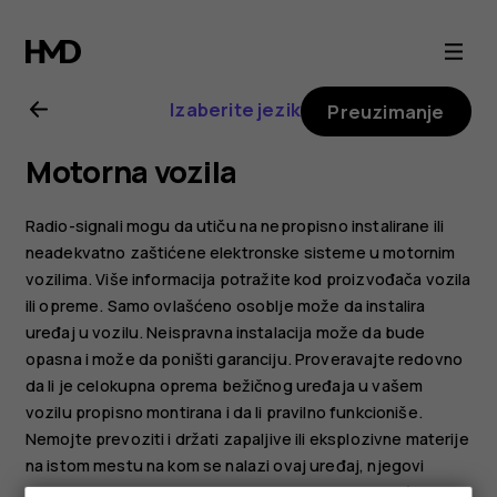
Упутство
за
Izaberite jezik
Preuzimanje
корисника
Motorna vozila
телефона
Radio-signali mogu da utiču na nepropisno instalirane ili
Nokia
neadekvatno zaštićene elektronske sisteme u motornim
vozilima. Više informacija potražite kod proizvođača vozila
ili opreme. Samo ovlašćeno osoblje može da instalira
C32
uređaj u vozilu. Neispravna instalacija može da bude
opasna i može da poništi garanciju. Proveravajte redovno
da li je celokupna oprema bežičnog uređaja u vašem
vozilu propisno montirana i da li pravilno funkcioniše.
Nemojte prevoziti i držati zapaljive ili eksplozivne materije
na istom mestu na kom se nalazi ovaj uređaj, njegovi
delovi i dodatna oprema. Ne postavljajte svoj uređaj ili