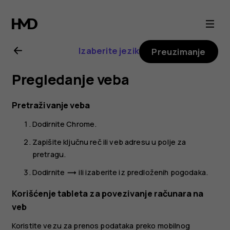
Uputstvo
za
Izaberite jezik
Preuzimanje
korisnike
Pregledanje veba
za
Pretraživanje veba
Nokia
Dodirnite
Chrome
.
T20
Zapišite ključnu reč ili veb adresu u polje za
pretragu.
Dodirnite
ili izaberite iz predloženih pogodaka.
trending_flat
Korišćenje tableta za povezivanje računara na
veb
Koristite vezu za prenos podataka preko mobilnog