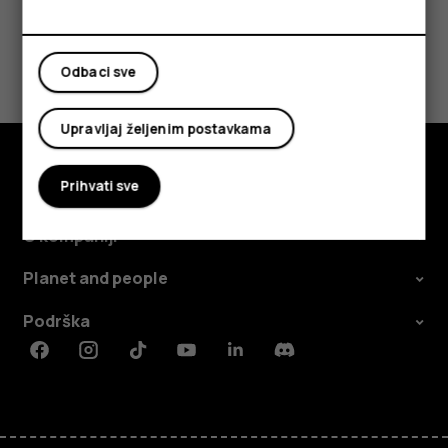
Da li vam je ovo bilo korisno?
Odbaci sve
Da
Ne
Upravljaj željenim postavkama
Prihvati sve
Istražite
O kompaniji
Planet and people
Podrška
Facebook
Instagram
Tiktok
Youtube
Linkedin
Discord