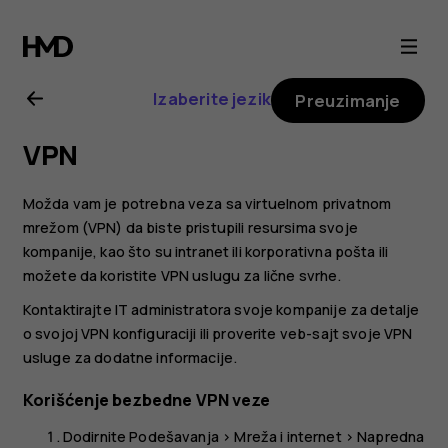
Uputstvo
za
Izaberite jezik
Preuzimanje
korisnike
VPN
za
Možda vam je potrebna veza sa virtuelnom privatnom
Nokia
mrežom (VPN) da biste pristupili resursima svoje
kompanije, kao što su intranet ili korporativna pošta ili
možete da koristite VPN uslugu za lične svrhe.
T20
Kontaktirajte IT administratora svoje kompanije za detalje
o svojoj VPN konfiguraciji ili proverite veb-sajt svoje VPN
usluge za dodatne informacije.
Korišćenje bezbedne VPN veze
Dodirnite
Podešavanja
>
Mreža i internet
>
Napredna