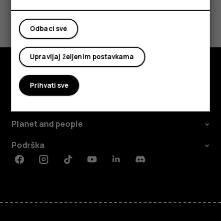
Da li vam je ovo bilo korisno?
Odbaci sve
Da
Ne
Upravljaj željenim postavkama
Istražite
Prihvati sve
O kompaniji
Planet and people
Podrška
Facebook
Instagram
Tiktok
Youtube
Linkedin
Discord