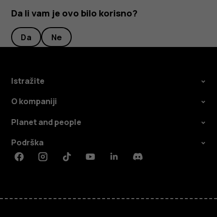
Da li vam je ovo bilo korisno?
Da
Ne
Istražite
O kompaniji
Planet and people
Podrška
Facebook
Instagram
Tiktok
Youtube
Linkedin
Discord