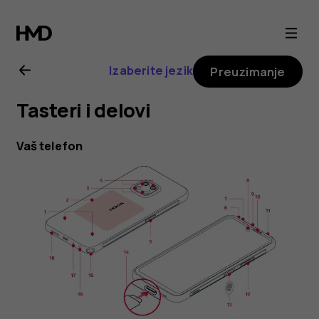
Nokia
XR20
Izaberite jezik
Preuzimanje
uputstvo
Tasteri i delovi
za
Vaš telefon
korisnike