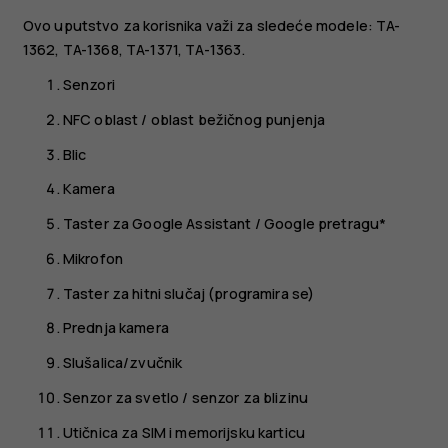
Ovo uputstvo za korisnika važi za sledeće modele: TA-
1362, TA-1368, TA-1371, TA-1363.
Senzori
NFC oblast / oblast bežičnog punjenja
Blic
Kamera
Taster za Google Assistant / Google pretragu*
Mikrofon
Taster za hitni slučaj (programira se)
Prednja kamera
Slušalica/zvučnik
Senzor za svetlo / senzor za blizinu
Utičnica za SIM i memorijsku karticu