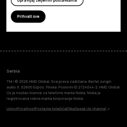
Upravljaj željenim postavkama
Planet and people
Prihvati sve
Podrška
Facebook
Instagram
Tiktok
Youtube
Linkedin
Discord
Serbia
TM i © 2026 HMD Global. Sva prava zadržana. Bertel Jungin
aukio 9, 02600 Espoo, Finska. Poslovni ID 2724044-2. HMD Global
Oy je nosilac licence za telefone marke Nokia. Nokia je
registrovana robna marka korporacije Nokia.
Uslovi
Privatnost
Postavke kolačića
Etika
Speak Up channel