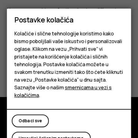
No, you cannot transfer the plan to a different
device or device owner.
Postavke kolačića
Kolačiće i slične tehnologije koristimo kako
bismo poboljšali vaše iskustvo i personalizovali
oglase. Klikom na vezu „Prihvati sve” vi
pristajete na korišćenje kolačića i sličnih
Da li vam je ovo bilo korisno?
tehnologija. Postavke kolačića možete u
Pametni telefoni
svakom trenutku izmeniti tako što ćete kliknuti
Da
Ne
na vezu „Postavke kolačića” u dnu sajta.
Klasični telefoni
Saznajte više o našim
smernicama u vezi s
Tableti
kolačićima
.
Istražite
Odbaci sve
O kompaniji