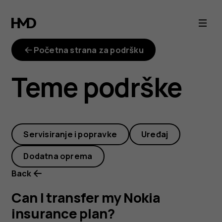
Can
I
Početna strana za podršku
transfer
Teme podrške
my
Nokia
Servisiranje i popravke
Uređaj
insurance
Dodatna oprema
plan?
Back
Can I transfer my Nokia
insurance plan?