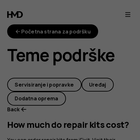
How
much
Početna strana za podršku
do
Teme podrške
repair
kits
Servisiranje i popravke
Uređaj
cost?
Dodatna oprema
Back
How much do repair kits cost?