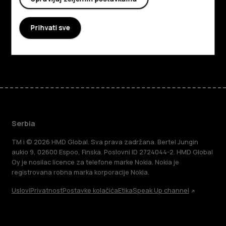
Planet and people
Prihvati sve
Podrška
Facebook
Instagram
Tiktok
Youtube
Linkedin
Discord
Serbia
TM i © 2026 HMD Global. Sva prava zadržana. Bertel Jungin
aukio 9, 02600 Espoo, Finska. Poslovni ID 2724044-2. HMD Global
Oy je nosilac licence za telefone marke Nokia. Nokia je
registrovana robna marka korporacije Nokia.
Uslovi
Privatnost
Postavke kolačića
Etika
Speak Up channel