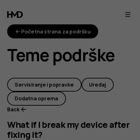
What
if
Početna strana za podršku
I
Teme podrške
break
my
Servisiranje i popravke
Uređaj
device
Dodatna oprema
after
Back
fixing
What if I break my device after
fixing it?