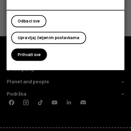
Da li vam je ovo bilo korisno?
Da
Ne
Odbaci sve
Upravljaj željenim postavkama
Prihvati sve
Istražite
O kompaniji
Planet and people
Podrška
Facebook
Instagram
Tiktok
Youtube
Linkedin
Discord