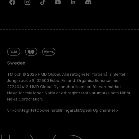
Facebook
Instagram
Tiktok
Youtube
Linkedin
Discord
Sweden
TM och © 2026 HMD Global. Alla rättigheter förbehålls. Bertel
Jungin aukio 9, 02600 Esbo, Finland. Organisationsnummer
2724044-2. HMD Global Oy innehar licensen för varumärket
Nokia för telefoner. Nokia är ett registrerat varumärke som tillhör
Nokia Corporation.
Villkor
Integritet
Cookieinställningar
Etik
Speak Up channel
Om
Reparera, återanvända, återvinna