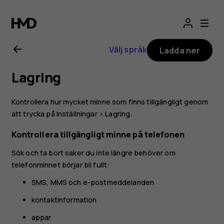
Användarhandbo
för
Välj språk
Ladda ner
Nokia
Lagring
3.2
Kontrollera hur mycket minne som finns tillgängligt genom
att trycka på
Inställningar
>
Lagring
.
Kontrollera tillgängligt minne på telefonen
Sök och ta bort saker du inte längre behöver om
telefonminnet börjar bli fullt:
SMS, MMS och e-postmeddelanden
kontaktinformation
appar