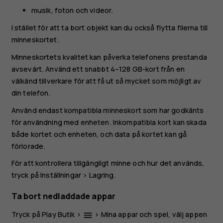
musik, foton och videor.
I stället för att ta bort objekt kan du också flytta filerna till
minneskortet.
Minneskortets kvalitet kan påverka telefonens prestanda
avsevärt. Använd ett snabbt 4–128 GB-kort från en
välkänd tillverkare för att få ut så mycket som möjligt av
din telefon.
Använd endast kompatibla minneskort som har godkänts
för användning med enheten. Inkompatibla kort kan skada
både kortet och enheten, och data på kortet kan gå
förlorade.
För att kontrollera tillgängligt minne och hur det används,
tryck på
Inställningar
>
Lagring
.
Ta bort nedladdade appar
Tryck på
Play Butik
>
>
Mina appar och spel
, välj appen
menu