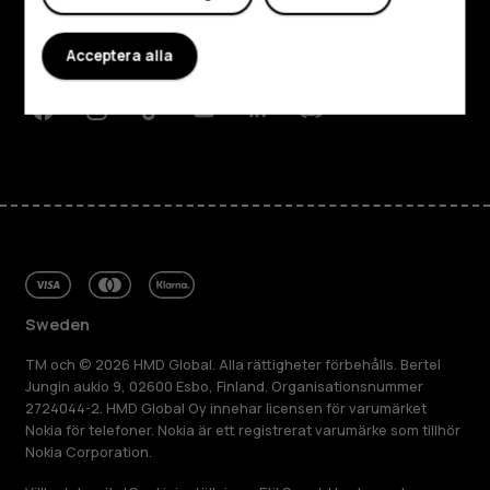
Planet and people
Acceptera alla
Kundservice
Facebook
Instagram
Tiktok
Youtube
Linkedin
Discord
Sweden
TM och © 2026 HMD Global. Alla rättigheter förbehålls. Bertel
Jungin aukio 9, 02600 Esbo, Finland. Organisationsnummer
2724044-2. HMD Global Oy innehar licensen för varumärket
Nokia för telefoner. Nokia är ett registrerat varumärke som tillhör
Nokia Corporation.