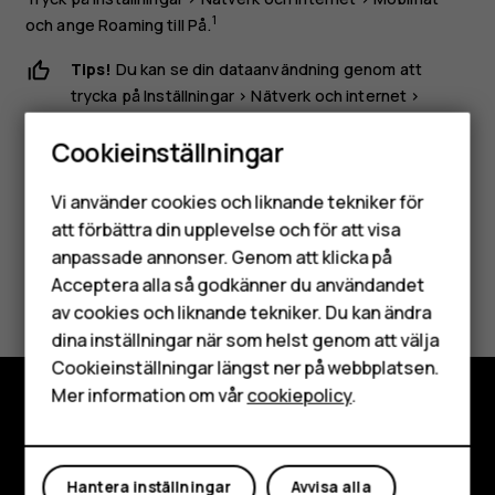
1
och ange
Roaming
till
På
.
Tips!
Du kan se din dataanvändning genom att
trycka på
Inställningar
>
Nätverk och internet
>
Dataanvändning
.
Cookieinställningar
Smartphones
Vi använder cookies och liknande tekniker för
Mobiltelefoner
att förbättra din upplevelse och för att visa
anpassade annonser. Genom att klicka på
Tillbehör
Var detta till hjälp?
Acceptera alla så godkänner du användandet
av cookies och liknande tekniker. Du kan ändra
HMD Terra M
Ja
Nej
dina inställningar när som helst genom att välja
Surfplattor
Cookieinställningar längst ner på webbplatsen.
Mer information om vår
cookiepolicy
.
Mitt konto
Utforska
Om
Hantera inställningar
Avvisa alla