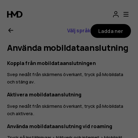
Användarhandbo
för
Välj språk
Ladda ner
Nokia
Använda mobildataanslutning
3.2
Koppla från mobildataanslutningen
Svep nedåt från skärmens överkant, tryck på
Mobildata
och stäng av.
Aktivera mobildataanslutning
Svep nedåt från skärmens överkant, tryck på
Mobildata
och aktivera.
Använda mobildataanslutning vid roaming
Tryck på
Inställningar
>
Nätverk och internet
>
Mobilnät