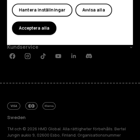
Utforska
Hantera inställningar
Avvisa alla
Om
Acceptera alla
Planet and people
Kundservice
Facebook
Instagram
Tiktok
Youtube
Linkedin
Discord
Sweden
TM och © 2026 HMD Global. Alla rättigheter förbehålls. Bertel
Jungin aukio 9, 02600 Esbo, Finland. Organisationsnummer