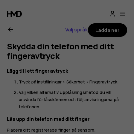
Användarhandbo
för
Välj språk
Ladda ner
Nokia
Skydda din telefon med ditt
C22
fingeravtryck
Lägg till ett fingeravtryck
Tryck på
Inställningar
>
Säkerhet
>
Fingeravtryck
.
Välj vilken alternativ upplåsningsmetod du vill
använda för låsskärmen och följ anvisningarna på
telefonen.
Lås upp din telefon med ditt finger
Placera ditt registrerade finger på sensorn.