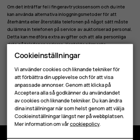
Om det inträffar fel i fingeravtryckssensorn och du inte
kan använda alternativa inloggningsmetoder för att
återhämta eller återställa telefonen på något sätt måste
du lämna in telefonen på service av auktoriserad personal.
Detta kan medföra extra avgifter och att alla personliga
data på telefonen raderas. Kontakta närmaste
serviceställe för telefonen eller telefonåterförsäljaren för
Cookieinställningar
mer information.
Smartphones
Vi använder cookies och liknande tekniker för
Mobiltelefoner
att förbättra din upplevelse och för att visa
anpassade annonser. Genom att klicka på
Tillbehör
Acceptera alla så godkänner du användandet
av cookies och liknande tekniker. Du kan ändra
HMD Terra M
Var detta till hjälp?
dina inställningar när som helst genom att välja
Surfplattor
Cookieinställningar längst ner på webbplatsen.
Ja
Nej
Mer information om vår
cookiepolicy
.
Mitt konto