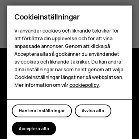
Cookieinställningar
Smartphones
Var detta till hjälp?
Vi använder cookies och liknande tekniker för
Mobiltelefoner
att förbättra din upplevelse och för att visa
Ja
Nej
anpassade annonser. Genom att klicka på
Tillbehör
Acceptera alla så godkänner du användandet
av cookies och liknande tekniker. Du kan ändra
HMD Terra M
dina inställningar när som helst genom att välja
Utforska
Surfplattor
Cookieinställningar längst ner på webbplatsen.
Om
Mer information om vår
cookiepolicy
.
Mitt konto
Planet and people
Kundservice
Hantera inställningar
Avvisa alla
Facebook
Instagram
Tiktok
Youtube
Linkedin
Discord
Acceptera alla