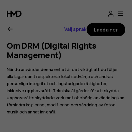
Användarhandbo
för
Välj språk
Ladda ner
Nokia
Om DRM (Digital Rights
G11
Management)
När du använder denna enhet är det viktigt att du följer
alla lagar samt respekterar lokal sedvänja och andras
personliga integritet och lagstadgade rättigheter,
inklusive upphovsrätt. Tekniska åtgärder för att skydda
upphovsrättsskyddade verk mot obehörig användning kan
förhindra kopiering, modifiering och sändning av foton,
musik och annat innehåll.