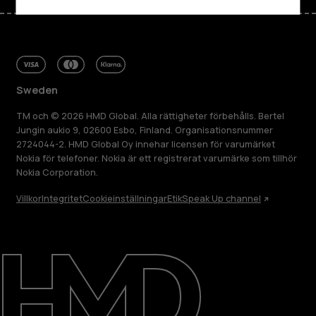
Sweden
TM och © 2026 HMD Global. Alla rättigheter förbehålls. Bertel
Jungin aukio 9, 02600 Esbo, Finland. Organisationsnummer
2724044-2. HMD Global Oy innehar licensen för varumärket
Nokia för telefoner. Nokia är ett registrerat varumärke som tillhör
Nokia Corporation.
Villkor
Integritet
Cookieinställningar
Etik
Speak Up channel
Om
Reparera, återanvända, återvinna
Hållbarhet
Kundservice
Sweden