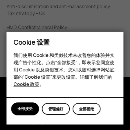
Anti-discrimination and anti-harassment policy
Tax strategy - UK
HMD Conflict Mineral Policy
Cookie 设置
HMD Substance List 3.0
智能手机
我们使用 Cookie 和类似技术来改善您的体验并实
UK Modern Slavery Act and California Transparency
in Supply Chains Act Statement
现广告个性化。点击“全部接受”，即表示您同意使
经典手机
用 Cookie 以及类似技术。您可以随时选择网站底
配件
部的“Cookie 设置”来更改设置。详细了解我们的
Cookie 政策
。
平板电脑
探索
全部接受
管理偏好
全部拒绝
关于
Planet and people