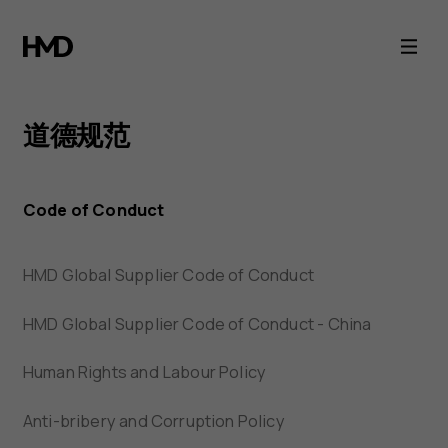
HMD
道
德
道德规范
规
Code of Conduct
范
HMD Global Supplier Code of Conduct
HMD Global Supplier Code of Conduct - China
Human Rights and Labour Policy
Anti-bribery and Corruption Policy