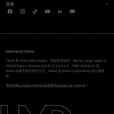
支持
Facebook
Instagram
Tiktok
Youtube
Linkedin
Discord
Mainland China
TM 和 © 2026 HMD Global。保留所有权利。Bertel Jungin aukio 9,
02600 Espoo, Finland.企业 ID 2724044-2。HMD Global Oy 是
Nokia 品牌手机的受许可方。Nokia 是 Nokia Corporation 的注册商
标。
条款
隐私
Cookie settings
道德规范
Speak Up channel
关于