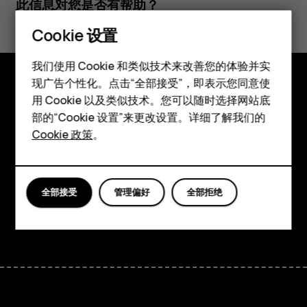
此信息对您是否有帮助？
Cookie 设置
是
否
智能手机
我们使用 Cookie 和类似技术来改善您的体验并实
现广告个性化。点击“全部接受”，即表示您同意使
经典手机
用 Cookie 以及类似技术。您可以随时选择网站底
探索
配件
部的“Cookie 设置”来更改设置。详细了解我们的
关于
Cookie 政策
。
平板电脑
Planet and people
支持
全部接受
管理偏好
全部拒绝
Facebook
Instagram
Tiktok
Youtube
Linkedin
Discord