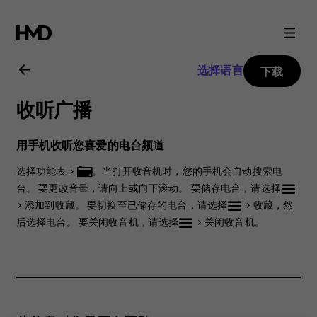
Nokia
225
选择语言
下载
4G
收听广播
用
用手机收听您喜爱的电台频道
户
选择
功能表
>
。当打开收音机时，您的手机会自动搜索电
台。 要更改音量，请向上或向下滚动。 要储存电台，请选择
指
>
添加到收藏
。 要切换至已储存的电台，请选择
>
收藏
，然
后选择电台。 要关闭收音机，请选择
>
关闭收音机
。
南