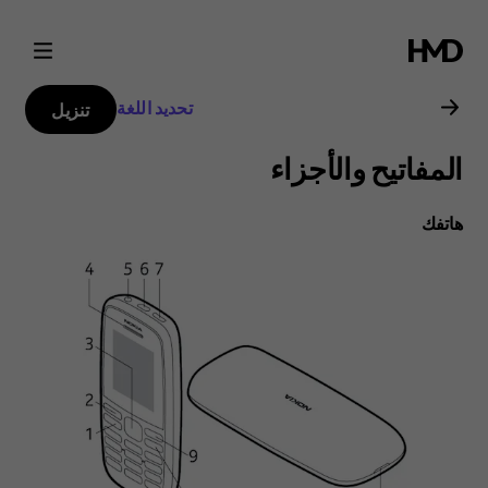
دليل
مستخدم
تحديد اللغة
تنزيل
هاتف
المفاتيح والأجزاء
(2019)
هاتفك‬
Nokia
105