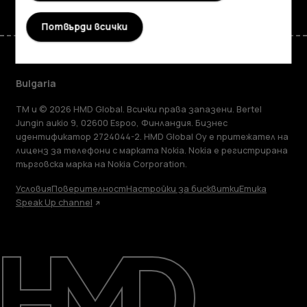
Потвърди всички
Bulgaria
TM и © 2026 HMD Global. Всички права запазени. Bertel
Jungin aukio 9, 02600 Espoo, Финландия. Бизнес
идентификатор 2724044-2. HMD Global Oy е притежател на
лиценз за телефони с марката Nokia. Nokia е регистрирана
търговска марка на Nokia Corporation.
Условия
Поверителност
Настройки за бисквитки
Етика
Speak Up channel
Информация
Ремонт, повторна употреба,
рециклиране
Поддръжка