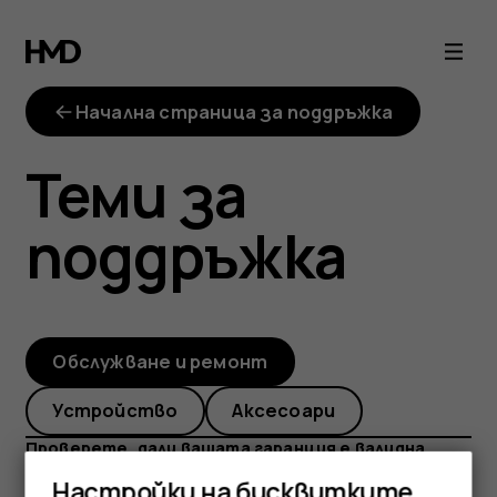
imei-
checker
Начална страница за поддръжка
Теми за
поддръжка
Обслужване и ремонт
Устройство
Аксесоари
Проверете, дали вашата гаранция е валидна
Информация за застрахователно покритие
Настройки на бисквитките