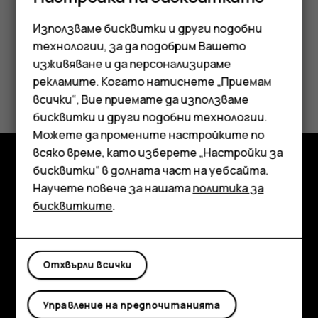
Ремонт или подмяна
Използваме бисквитки и други подобни
Възможност за ремонт QuickFix
технологии, за да подобрим Вашето
Рециклиране
изживяване и да персонализираме
Каква е ориентировъчната цена за моето
рекламите. Когато натиснете „Приемам
устройство извън гаранция?
Смартфони
всички“, Вие приемате да използваме
бисквитки и други подобни технологии.
Мобилни телефони
Можете да промените настройките по
Аксесоари
всяко време, като изберете „Настройки за
бисквитки“ в долната част на уебсайта.
Таблети
Изследвайте
Научете повече за нашата
политика за
бисквитките
.
Информация
Planet and people
Отхвърли всички
Поддръжка
Facebook
Instagram
Tiktok
Youtube
Linkedin
Discord
Управление на предпочитанията