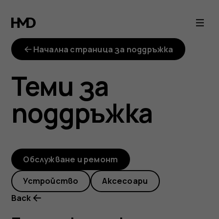
Поръчах
комплект
Начална страница за поддръжка
за
Теми за
ремонт
поддръжка
от
iFixit,
Обслужване и ремонт
но
Устройство
Аксесоари
резервните
Back