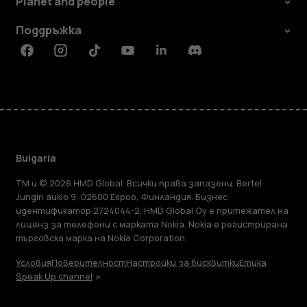
Planet and people
Поддръжка
Facebook
Instagram
Tiktok
Youtube
Linkedin
Discord
Bulgaria
TM и © 2026 HMD Global. Всички права запазени. Bertel
Jungin aukio 9, 02600 Espoo, Финландия. Бизнес
идентификатор 2724044-2. HMD Global Oy е притежател на
лиценз за телефони с марката Nokia. Nokia е регистрирана
търговска марка на Nokia Corporation.
Условия
Поверителност
Настройки за бисквитки
Етика
Speak Up channel