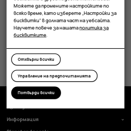
Мобилни телефони
ausupport@ifixit.com
8:00 AM to 17:00 PM PST,
Можете да промените настройките по
понеделник - петък Езици: английски
Аксесоари
всяко време, като изберете „Настройки за
бисквитки“ в долната част на уебсайта.
Таблети
Научете повече за нашата
политика за
бисквитките
.
Полезен ли беше този отговор?
Отхвърли всички
Да
Не
Управление на предпочитанията
Потвърди всички
Изследвайте
Информация