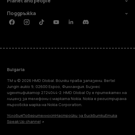
Planet and people
Поддръжка
Facebook
Instagram
Tiktok
Youtube
Linkedin
Discord
Bulgaria
TM и © 2026 HMD Global. Всички права запазени. Bertel
Jungin aukio 9, 02600 Espoo, Финландия. Бизнес
идентификатор 2724044-2. HMD Global Oy е притежател на
лиценз за телефони с марката Nokia. Nokia е регистрирана
търговска марка на Nokia Corporation.
Условия
Поверителност
Настройки за бисквитки
Етика
Speak Up channel