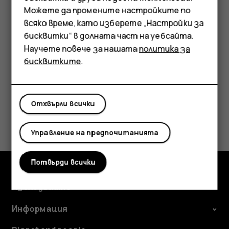
Мобилни телефони
ausupport@ifixit.com
8:00 AM to 17:00 PM PST,
Можете да промените настройките по
понеделник - петък Езици: английски
Аксесоари
всяко време, като изберете „Настройки за
бисквитки“ в долната част на уебсайта.
Таблети
Научете повече за нашата
политика за
бисквитките
.
Полезен ли беше този отговор?
Отхвърли всички
Да
Не
Управление на предпочитанията
Потвърди всички
Изследвайте
Информация