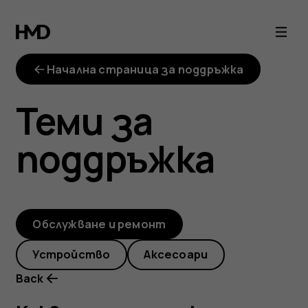
Какво
ще
Начална страница за поддръжка
стане,
Теми за
ако
поддръжка
устройството
се
Обслужване и ремонт
повреди,
Устройство
Аксесоари
след
Back