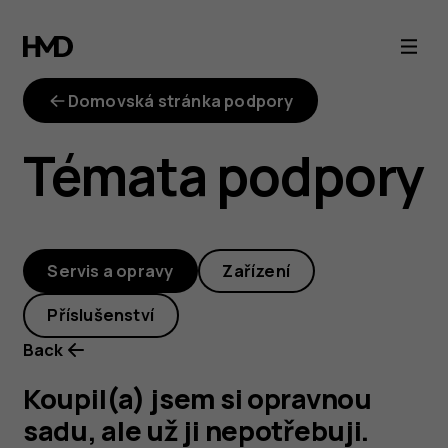
Koupil(a)
jsem
Domovská stránka podpory
si
Témata podpory
opravnou
sadu,
Servis a opravy
Zařízení
ale
Příslušenství
už
Back
ji
Koupil(a) jsem si opravnou
sadu, ale už ji nepotřebuji.