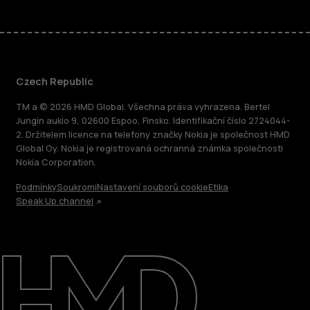
Czech Republic
TM a © 2026 HMD Global. Všechna práva vyhrazena. Bertel
Jungin aukio 9, 02600 Espoo, Finsko. Identifikační číslo 2724044-
2. Držitelem licence na telefony značky Nokia je společnost HMD
Global Oy. Nokia je registrovaná ochranná známka společnosti
Nokia Corporation.
Podmínky
Soukromí
Nastavení souborů cookie
Etika
Speak Up channel
O nás
Oprava, opětovné použití, recyklace
Podpora