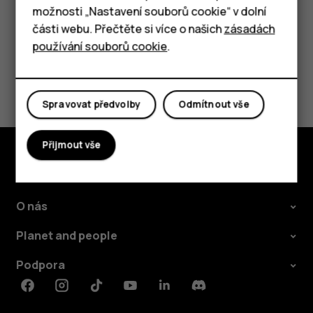
možnosti „Nastavení souborů cookie“ v dolní
Tablety
části webu. Přečtěte si více o našich
zásadách
Pomohlo vám to?
používání souborů cookie
.
Ano
Ne
Spravovat předvolby
Odmítnout vše
Přijmout vše
Prozkoumat
O nás
Planet and people
Podpora
Facebook
Instagram
Tiktok
Youtube
Linkedin
Discord