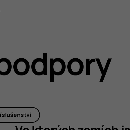
y
podpory
íslušenství
Ve kterých zemích j