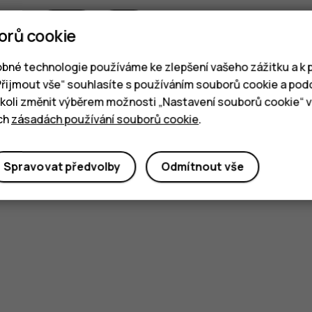
Ano
Ne
orů cookie
bné technologie používáme ke zlepšení vašeho zážitku a k p
„Přijmout vše“ souhlasíte s používáním souborů cookie a pod
oli změnit výběrem možnosti „Nastavení souborů cookie“ v 
ich
zásadách používání souborů cookie
.
Spravovat předvolby
Odmítnout vše