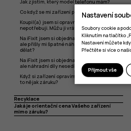
Jak zjistím, který model telefonu mám?
Co když se mi zařízení po opravě rozbije?
Nastavení soub
Koupil(a) jsem si opravnou sadu, ale už ji
nepotřebuji. Můžu ji vrátit?
Soubory cookie a podo
Kliknutím na tlačítko 
Na iFixit jsem si objednal(a) opravnou sadu,
Nastavení můžete kdyk
ale přišly mi špatné náhradní díly. Co mám
dělat?
Přečtěte si více o naš
Na iFixit jsem si objednal(a) opravnou sadu,
ale náhradní díly nesedí. Co mám dělat?
Přijmout vše
Když si zařízení opravím svépomocí, ovlivní
to nějak záruku?
Recyklace
Jaká je orientační cena Vašeho zařízení
mimo záruku?