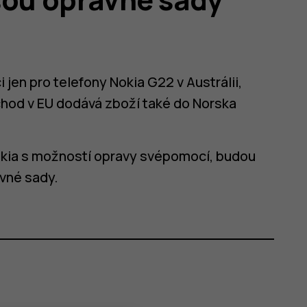
i jen pro telefony Nokia G22 v Austrálii,
bchod v EU dodává zboží také do Norska
Nokia s možností opravy svépomocí, budou
avné sady.