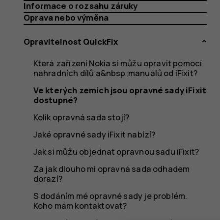
opravné
Informace o rozsahu záruky
Oprava nebo výměna
Opravitelnost QuickFix
sady
Která zařízení Nokia si můžu opravit pomocí
náhradních dílů a&nbsp;manuálů od iFixit?
Ve kterých zemích jsou opravné sady iFixit
iFixit
dostupné?
Kolik opravná sada stojí?
Jaké opravné sady iFixit nabízí?
Jak si můžu objednat opravnou sadu iFixit?
dostupn
Za jak dlouho mi opravná sada odhadem
dorazí?
S dodáním mé opravné sady je problém.
Koho mám kontaktovat?