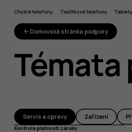
Ve
Chytré telefony
Tlačítkové telefony
Tablet
kterých
Domovská stránka podpory
Témata 
zemích
jsou
Servis a opravy
Zařízení
Př
Kontrola platnosti záruky