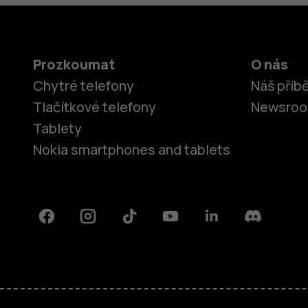
Prozkoumat
O nás
Chytré telefony
Náš příb
Tlačítkové telefony
Newsro
Tablety
Nokia smartphones and tablets
Facebook
Instagram
Tiktok
Youtube
Linkedin
Discord