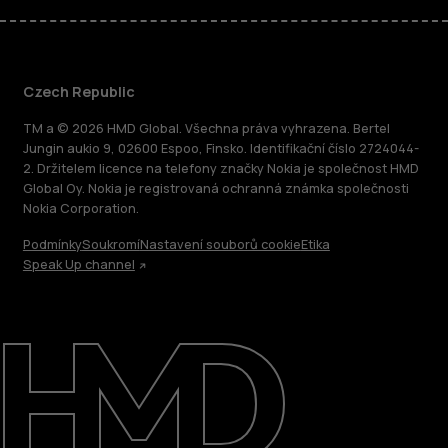
Czech Republic
TM a © 2026 HMD Global. Všechna práva vyhrazena. Bertel
Jungin aukio 9, 02600 Espoo, Finsko. Identifikační číslo 2724044-
2. Držitelem licence na telefony značky Nokia je společnost HMD
Global Oy. Nokia je registrovaná ochranná známka společnosti
Nokia Corporation.
Podmínky
Soukromí
Nastavení souborů cookie
Etika
Speak Up channel
O nás
Oprava, opětovné použití, recyklace
Podpora
Czech Republic