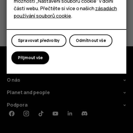
možnosti „Nastavení souborů cookie“ v dolní
Tablety
části webu. Přečtěte si více o našich
zásadách
Pomohlo vám to?
používání souborů cookie
.
Ano
Ne
Spravovat předvolby
Odmítnout vše
Přijmout vše
Prozkoumat
O nás
Planet and people
Podpora
Facebook
Instagram
Tiktok
Youtube
Linkedin
Discord