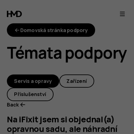
Na
iFixit
Domovská stránka podpory
jsem
Témata podpory
si
objednal(a)
Servis a opravy
Zařízení
opravnou
Příslušenství
sadu,
Back
ale
Na iFixit jsem si objednal(a)
opravnou sadu, ale náhradní