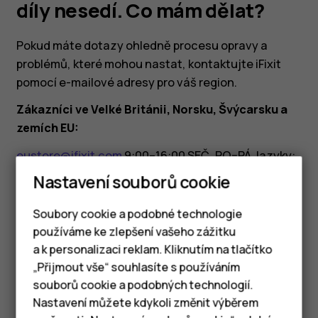
náhradní
díly nesedí. Co mám dělat?
díly
Pokud máte dotazy ohledně procesu opravy a
problémů, které mohou nastat, kontaktujte iFixit
nesedí.
pomocí e-mailové adresy pro váš region.
Zákazníci ve Velké Británii, Norsku, Švýcarsku a
Co
zemích EU:
mám
eustore@ifixit.com
9:00–16:00 SEČ, PO–PÁ Jazyky:
němčina, angličtina, francouzština, italština
Nastavení souborů cookie
dělat?
Zákazníci v Austrálii:
Soubory cookie a podobné technologie
ausupport@ifixit.com
8:00–17:00 PST, PO–PÁ
používáme ke zlepšení vašeho zážitku
Jazyky: angličtina
a k personalizaci reklam. Kliknutím na tlačítko
Chytré telefony
„Přijmout vše“ souhlasíte s používáním
souborů cookie a podobných technologií.
Tlačítkové telefony
Nastavení můžete kdykoli změnit výběrem