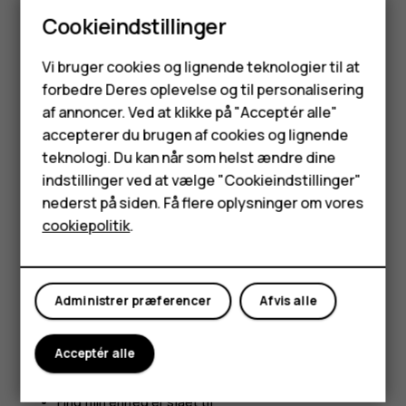
finde den på SIM-bakken eller under bagcoveret, hvis din
Cookieindstillinger
telefon har et aftageligt cover.
Smartphones
Find eller lås telefonen
Vi bruger cookies og lignende teknologier til at
forbedre Deres oplevelse og til personalisering
Feature-telefoner
Hvis du mister telefonen, kan du måske finde den igen,
af annoncer. Ved at klikke på "Acceptér alle"
låse den eller eksternt rydde indholdet, hvis du er logget
Tilbehør
accepterer du brugen af cookies og lignende
ind på en Google-konto. Find min enhed er som standard
teknologi. Du kan når som helst ændre dine
aktiveret på telefoner, som er tilknyttet en Google-konto.
HMD Terra M
indstillinger ved at vælge "Cookieindstillinger"
Hvis du vil bruge Find min enhed, skal din mistede telefon
nederst på siden. Få flere oplysninger om vores
Tablets
være:
cookiepolitik
.
Tændt
Min konto
Logget ind på en Google-konto
Administrer præferencer
Afvis alle
Forbundet til mobildata eller Wi-Fi
Synlig på Google Play
Acceptér alle
Placering slået til
Find min enhed er slået til