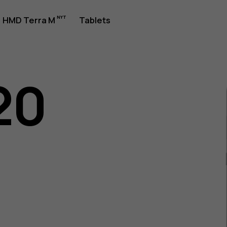
jledning
HMD Terra M
Tablets
20