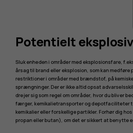
Potentielt eksplosi
Sluk enheden i områder med eksplosionsfare, f.ek
årsag til brand eller eksplosion, som kan medfør
restriktioner i områder med brændstof, på kemisk
sprængninger. Der er ikke altid opsat advarselssk
drejer sig som regel om områder, hvor du bliver be
færger, kemikalietransporter og depotfaciliteter t
kemikalier eller forskellige partikler. Forhør dig 
propan eller butan), om det er sikkert at benytte 