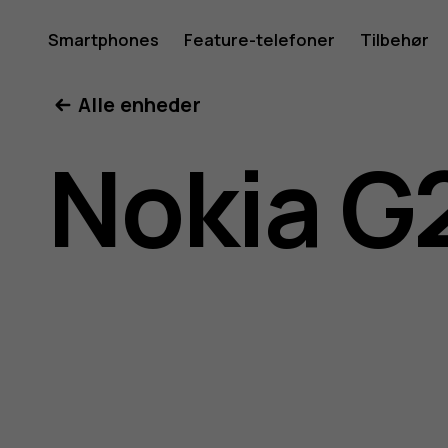
Brugerve
Smartphones
Feature-telefoner
Tilbehør
Min konto
Alle enheder
til
Nokia G
Nokia
G20