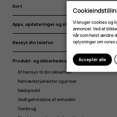
Kort
Cookieindstilli
Vi bruger cookies og l
Apps, opdateringer og sikkerhedskopier
annoncer. Ved at klikk
når som helst ændre di
oplysninger om vores
Beskyt din telefon
Acceptér alle
Produkt- og sikkerhedsoplysninger
Af hensyn til din sikkerhed
Netværkstjenester og priser
Nødopkald
Vedligeholdelse af enheden
Genbrug