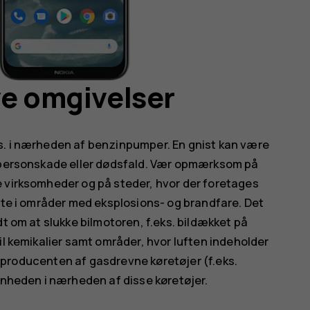
ve omgivelser
s. i nærheden af benzinpumper. En gnist kan være
e personskade eller dødsfald. Vær opmærksom på
e virksomheder og på steder, hvor der foretages
ilte i områder med eksplosions- og brandfare. Det
dt om at slukke bilmotoren, f.eks. bildækket på
il kemikalier samt områder, hvor luften indeholder
hos producenten af gasdrevne køretøjer (f.eks.
enheden i nærheden af disse køretøjer.