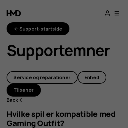
Hvilke
spil
Support-startside
er
Supportemner
kompatible
med
Service og reparationer
Enhed
Gaming
Tilbehør
Outfit?
Back
Hvilke spil er kompatible med
Gaming Outfit?