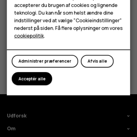
Tilbehør
accepterer du brugen af cookies og lignende
Fantasy, Lego StarWars: the force awaken og
teknologi. Du kan når som helst ændre dine
Stumble guys
HMD Terra M
indstillinger ved at vælge "Cookieindstillinger"
nederst på siden. Få flere oplysninger om vores
Tablets
cookiepolitik
.
Min konto
Synes du, dette var nyttigt?
Administrer præferencer
Afvis alle
Ja
Nej
Acceptér alle
Udforsk
Om