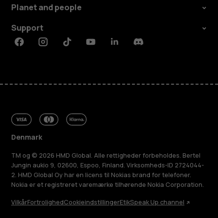
Planet and people
Support
Facebook
Instagram
Tiktok
Youtube
Linkedin
Discord
Denmark
TM og © 2026 HMD Global. Alle rettigheder forbeholdes. Bertel
Jungin aukio 9, 02600, Espoo, Finland. Virksomheds-ID 2724044-
2. HMD Global Oy har en licens til Nokias brand for telefoner.
Nokia er et registreret varemærke tilhørende Nokia Corporation.
Vilkår
Fortrolighed
Cookieindstillinger
Etik
Speak Up channel