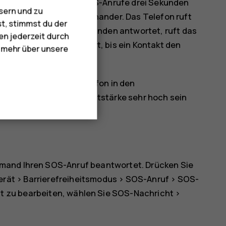
ten Sie die Taste für SOS-Anrufe drei Sekunden
sern und zu
weimal schnell hintereinander. Das Telefon ruft
st, stimmst du der
cht innerhalb von 25 Sekunden antwortet, ruft das
en jederzeit durch
samt 10 Mal durchgeführt, bis ein Kontakt den
e mehr über unsere
ücken.
wird, wechselt das Telefon in den
ht an Ihr Ohr, da die Lautstärke sehr hoch sein
mand Ihren SOS-Anruf beantwortet. Drücken Sie
erät
>
Barrierefreiheitsmodus
>
SOS-Anruf
>
SOS-
ht zu bearbeiten, wählen Sie
SOS-Nachricht
>