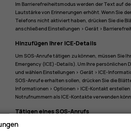
Im Barrierefreiheitsmodus werden der Text auf d
Lautstärke von Erinnerungen erhöht. Wenn Sie den
Telefons nicht aktiviert haben, drücken Sie die Bl
anschließend
Einstellungen
>
Gerät
>
Barrierefre
Hinzufügen Ihrer ICE-Details
Um SOS-Anrufe tätigen zu können, müssen Sie Ihr
Emergency (ICE)-Details). Um Ihre persönlichen D
und wählen
Einstellungen
>
Gerät
>
ICE-Informat
SOS-Anrufe erhalten sollen, drücken Sie die Blät
Informationen
>
Optionen
>
ICE-Kontakt erstellen
Notrufnummern als ICE-Kontakte verwenden könn
Tätigen eines SOS-Anrufs
lungen
Wenn Sie den Barrierefreiheitsmodus aktiviert u