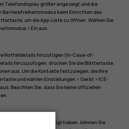
em Telefondisplay größer angezeigt und die
 Barrierefreiheitsmodus beim Einrichten des
ättertaste, um die App-Liste zu öffnen. Wählen Sie
iheitsmodus
>
Ein
aus.
e Notfalldetails hinzufügen (In-Case-of-
etails hinzuzufügen, drücken Sie die Blättertaste
ionen
aus. Um die Kontakte festzulegen, die Ihre
tertaste und wählen
Einstellungen
>
Gerät
>
ICE-
aus. Beachten Sie, dass Sie keine offiziellen
en.
nd ICE-Kontakte hinzugefügt haben, können Sie