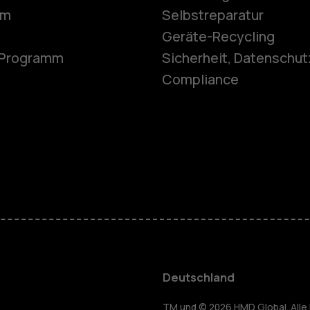
Smartphon
om
Selbstreparatur
Geräte-Recycling
e-Programm
Sicherheit, Datenschut
Feature Ph
Compliance
Telefone fü
Zubehör
HMD Terra 
Für Unter
Deutschland
yceln
TM und © 2026 HMD Global. Alle 