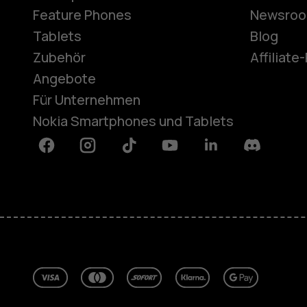
Feature Phones
Newsro
Tablets
Blog
Zubehör
Affiliat
Angebote
Für Unternehmen
Nokia Smartphones und Tablets
Facebook
Instagram
Tiktok
Youtube
Linkedin
Discord
Über
Blog
Reparieren, wiederverwenden, rec