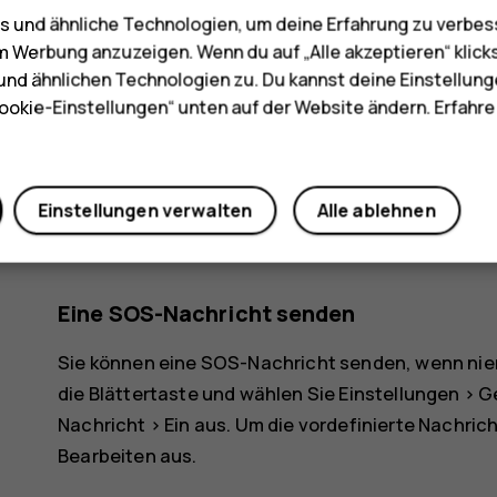
SOS-Anrufe tätigen. Um den Anruf zu tätigen, hal
 und ähnliche Technologien, um deine Erfahrung zu verbes
gedrückt oder drücken die Taste für SOS-Anrufe z
m Werbung anzuzeigen. Wenn du auf „Alle akzeptieren“ klick
Ihren ersten ICE-Kontakt an. Wenn der Kontakt ni
nd ähnlichen Technologien zu. Du kannst deine Einstellung
Telefon den nächsten Kontakt an. Dies wird insge
ookie-Einstellungen“ unten auf der Website ändern. Erfahr
Anruf beantwortet oder Sie die Beenden-Taste dr
Hinweis
: Wenn der SOS-Anruf beantwortet 
Einstellungen verwalten
Alle ablehnen
Freisprechmodus. Halten Sie das Telefon nic
kann.
Eine SOS-Nachricht senden
Sie können eine SOS-Nachricht senden, wenn nie
die Blättertaste und wählen Sie
Einstellungen
>
G
Nachricht
>
Ein
aus. Um die vordefinierte Nachric
Bearbeiten
aus.