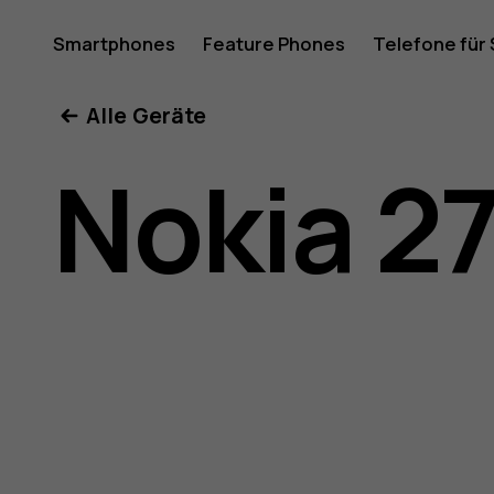
Nokia 27
Smartphones
Feature Phones
Telefone für
Mein Konto
Alle Geräte
Bedienun
Nokia 2