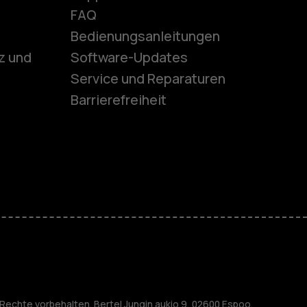
es
FAQ
Bedienungsanleitungen
z und
Software-Updates
ones
Service und Reparaturen
Barrierefreiheit
r Senioren
M
nehmen
Rechte vorbehalten. Bertel Jungin aukio 9, 02600 Espoo,