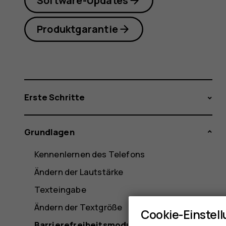
Software-Updates
Produktgarantie
Erste Schritte
Grundlagen
Kennenlernen des Telefons
Ändern der Lautstärke
Texteingabe
Ändern der Textgröße
Cookie-Einstel
Barrierefreiheitsmodus