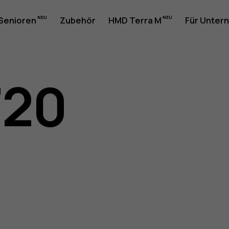
20-
 Senioren
Zubehör
HMD Terra M
Für Unter
gsanleit
720