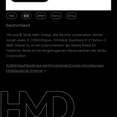
Deutschland
TM und © 2026 HMD Global. Alle Rechte vorbehalten. Bertel
Jungin aukio 9, 02600 Espoo, Finnland. Business ID 2724044-2.
HMD Global Oy ist ein Lizenznehmer der Marke Nokia für
Telefone. Nokia ist ein eingetragenes Warenzeichen der Nokia
Corporation.
AGB
Verkaufsbedingungen
Privatsphäre
Cookie-Einstellungen
Ethik
Speak Up channel
Über
Blog
Reparieren, wiederverwenden, recyceln
Nachhaltigkeit
Support
Deutschland