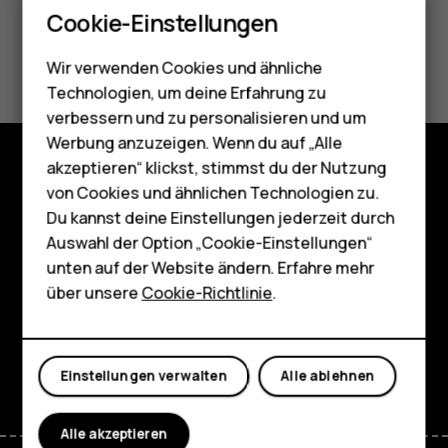
Smartphones
Cookie-Einstellungen
Feature Phones
Did you find this helpful?
Wir verwenden Cookies und ähnliche
Telefone für Senioren
Technologien, um deine Erfahrung zu
Ja
Nein
Zubehör
verbessern und zu personalisieren und um
Werbung anzuzeigen. Wenn du auf „Alle
HMD Terra M
akzeptieren“ klickst, stimmst du der Nutzung
von Cookies und ähnlichen Technologien zu.
Shop
Für Unternehmen
Du kannst deine Einstellungen jederzeit durch
Über
Tablets
Auswahl der Option „Cookie-Einstellungen“
unten auf der Website ändern. Erfahre mehr
Planet and people
Shop
über unsere
Cookie-Richtlinie
.
Support
Mein Konto
Facebook
Instagram
Tiktok
Youtube
Linkedin
Discord
Einstellungen verwalten
Alle ablehnen
Alle akzeptieren