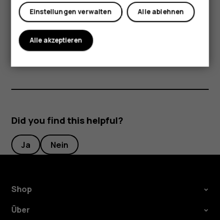
geschlossen, der Ladevorgang beendet und das Gerät bei
Einstellungen verwalten
Alle ablehnen
Bedarf ausgeschaltet werden. Wenn das Gerät nicht
ordnungsgemäß funktioniert, bringen Sie es zum
Alle akzeptieren
nächsten autorisierten Kundenservice.
Did you find this helpful?
Ja
Nein
Shop
Über