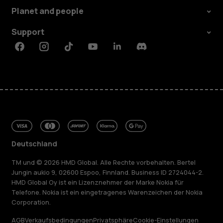
Planet and people
Support
Facebook
Instagram
Tiktok
Youtube
Linkedin
Discord
Deutschland
TM und © 2026 HMD Global. Alle Rechte vorbehalten. Bertel
Jungin aukio 9, 02600 Espoo, Finnland. Business ID 2724044-2.
HMD Global Oy ist ein Lizenznehmer der Marke Nokia für
Telefone. Nokia ist ein eingetragenes Warenzeichen der Nokia
Corporation.
AGB
Verkaufsbedingungen
Privatsphäre
Cookie-Einstellungen