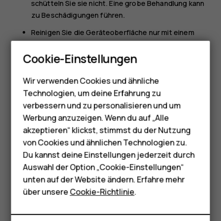
schütteln Sie sie nicht. Eine grobe Behandlung kann
zu Beschädigungen führen.
Reinigen Sie die Geräteoberfläche nur mit einem
Smartphones
weichen, sauberen, trockenen Tuch.
Cookie-Einstellungen
Malen Sie das Gerät nicht an. Durch die Farbe kann
Feature Phones
der ordnungsgemäße Betrieb verhindert werden.
Wir verwenden Cookies und ähnliche
Telefone für Senioren
Halten Sie das Gerät von Magneten oder
Technologien, um deine Erfahrung zu
Magnetfeldern fern.
Zubehör
verbessern und zu personalisieren und um
Werbung anzuzeigen. Wenn du auf „Alle
Um wichtige Daten sicher aufzubewahren, sollten
HMD Terra M
akzeptieren“ klickst, stimmst du der Nutzung
Sie sie an zwei unterschiedlichen Orten speichern,
von Cookies und ähnlichen Technologien zu.
wie auf Ihrem Gerät, der Speicherkarte oder dem
Für Unternehmen
Du kannst deine Einstellungen jederzeit durch
Computer, bzw. wichtige Informationen schriftlich
Tablets
Auswahl der Option „Cookie-Einstellungen“
festhalten.
unten auf der Website ändern. Erfahre mehr
Bei einer intensiven Nutzung kann das Gerät warm
Shop
über unsere
Cookie-Richtlinie
.
werden. In den meisten Fällen ist dies normal. Das Gerät
wird zur Temperaturregulierung möglicherweise
Mein Konto
automatisch gedrosselt. Es können auch Programme