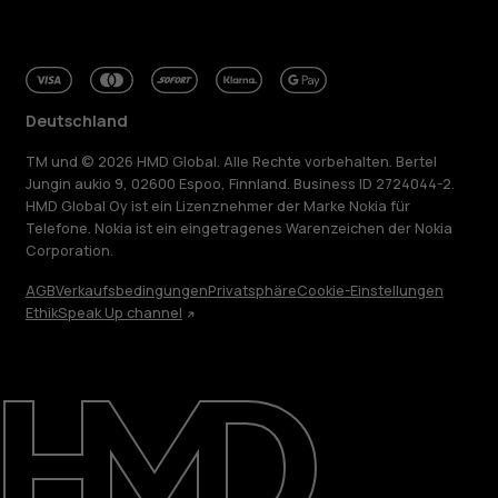
Deutschland
TM und © 2026 HMD Global. Alle Rechte vorbehalten. Bertel
Jungin aukio 9, 02600 Espoo, Finnland. Business ID 2724044-2.
HMD Global Oy ist ein Lizenznehmer der Marke Nokia für
Telefone. Nokia ist ein eingetragenes Warenzeichen der Nokia
Corporation.
AGB
Verkaufsbedingungen
Privatsphäre
Cookie-Einstellungen
Ethik
Speak Up channel
Über
Blog
Reparieren, wiederverwenden, recyceln
Nachhaltigkeit
Support
Deutschland