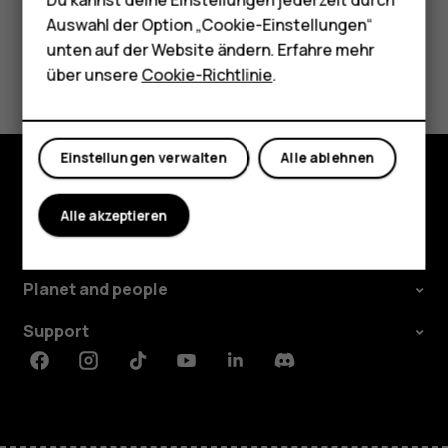
Tablets
Auswahl der Option „Cookie-Einstellungen“
unten auf der Website ändern. Erfahre mehr
Did you find this helpful?
Shop
über unsere
Cookie-Richtlinie
.
Ja
Nein
Mein Konto
Einstellungen verwalten
Alle ablehnen
Shop
Alle akzeptieren
Über
Planet and people
Support
Facebook
Instagram
Tiktok
Youtube
Linkedin
Discord