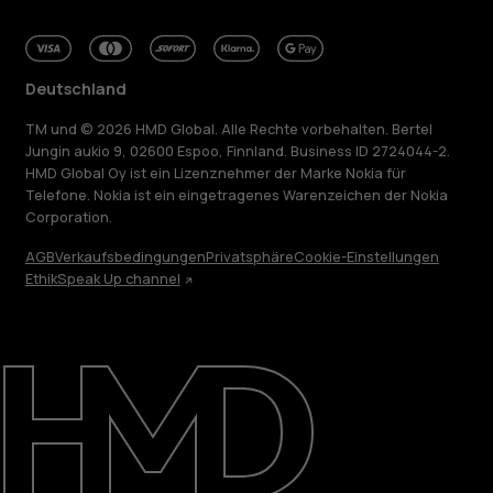
Deutschland
TM und © 2026 HMD Global. Alle Rechte vorbehalten. Bertel
Jungin aukio 9, 02600 Espoo, Finnland. Business ID 2724044-2.
HMD Global Oy ist ein Lizenznehmer der Marke Nokia für
Telefone. Nokia ist ein eingetragenes Warenzeichen der Nokia
Corporation.
AGB
Verkaufsbedingungen
Privatsphäre
Cookie-Einstellungen
Ethik
Speak Up channel
Über
Blog
Reparieren, wiederverwenden, recyceln
Nachhaltigkeit
Support
Deutschland