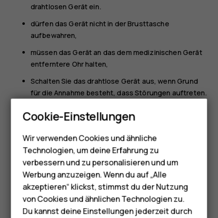
drahtlosen Gerät ein.
dürfen das Gerät nicht in der Brusttasche
aufbewahren,
müssen das Gerät an das dem medizinischen Gerät
entferntere Ohr halten,
Schalten Sie das drahtlose Gerät aus, wenn Grund
für die Annahme besteht, dass Störungen auftreten.
Smartphones
Befolgen Sie die Anweisungen des Herstellers für
Cookie-Einstellungen
Feature Phones
das implantierte medizinische Gerät.
Wir verwenden Cookies und ähnliche
Bei Fragen zur Verwendung des Funkgeräts zusammen mit
Telefone für Senioren
Technologien, um deine Erfahrung zu
einem implantierten medizinischen Gerät wenden Sie sich
Zubehör
verbessern und zu personalisieren und um
an Ihren Arzt.
Werbung anzuzeigen. Wenn du auf „Alle
HMD Terra M
akzeptieren“ klickst, stimmst du der Nutzung
von Cookies und ähnlichen Technologien zu.
Für Unternehmen
Du kannst deine Einstellungen jederzeit durch