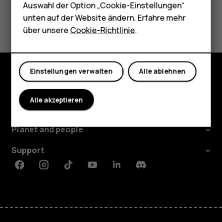
Tablets
Auswahl der Option „Cookie-Einstellungen“
Did you find this helpful?
unten auf der Website ändern. Erfahre mehr
Shop
über unsere
Cookie-Richtlinie
.
Ja
Nein
Mein Konto
Einstellungen verwalten
Alle ablehnen
Shop
Alle akzeptieren
Über
Planet and people
Support
Facebook
Instagram
Tiktok
Youtube
Linkedin
Discord