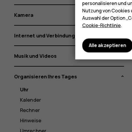
personalisieren und u
Nutzung von Cookies u
Kamera
Auswahl der Option „C
Cookie-Richtlinie
.
Internet und Verbindungen
Alle akzeptieren
Musik und Videos
Organisieren Ihres Tages
Uhr
Kalender
Rechner
Hinweise
Umrechner