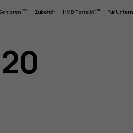
20-
 Senioren
Zubehör
HMD Terra M
Für Unter
gsanleit
720