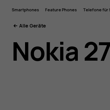
Nokia 27
Smartphones
Feature Phones
Telefone für
Mein Konto
Alle Geräte
Bedienun
Nokia 2