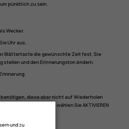
um pünktlich zu sein.
als Wecker.
 Sie
Uhr
aus.
er Blättertaste die gewünschte Zeit fest. Sie
g stellen und den Erinnerungston ändern.
 Erinnerung.
t benötigen, diese aber nicht auf Wiederholen
wünschten Erinnerung und wählen Sie
AKTIVIEREN
eitpunkt ausgegeben.
sern und zu