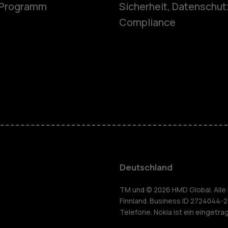
e-Programm
Sicherheit, Datenschut
Feature Ph
Compliance
Telefone fü
Zubehör
HMD Terra 
Für Unter
Deutschland
Tablets
yceln
TM und © 2026 HMD Global. Alle 
Finnland. Business ID 2724044-2
Telefone. Nokia ist ein eingetr