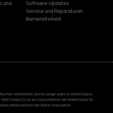
z und
Software-Updates
ones
Service und Reparaturen
Barrierefreiheit
r Senioren
M
nehmen
Rechte vorbehalten. Bertel Jungin aukio 9, 02600 Espoo,
. HMD Global Oy ist ein Lizenznehmer der Marke Nokia für
agenes Warenzeichen der Nokia Corporation.