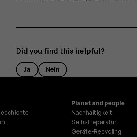
Did you find this helpful?
Ja
Nein
Planet and people
Geschichte
Nachhaltigkeit
Smartphon
om
Selbstreparatur
Geräte-Recycling