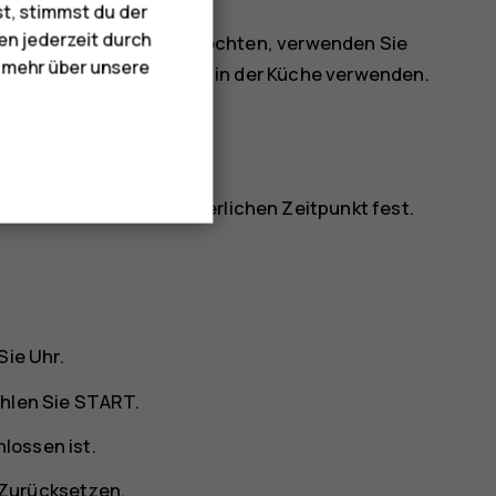
st, stimmst du der
en jederzeit durch
ht im Wecker erstellen möchten, verwenden Sie
e mehr über unsere
zum Beispiel als Zeituhr in der Küche verwenden.
 Sie
Uhr
.
 Blättertaste den erforderlichen Zeitpunkt fest.
 Sie
Uhr
.
hlen Sie
START
.
lossen ist.
Zurücksetzen
.