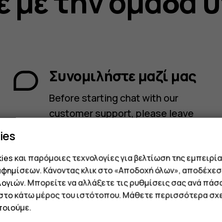
ε με την ομάδα 
Συνομιλήστε μαζί μας
Before starting chat with our
customer support, please leave
your contact details. Contact our
ies
chat support for online purchases
es και παρόμοιες τεχνολογίες για βελτίωση της εμπειρία
support, product information,
αφημίσεων. Κάνοντας κλικ στο «Αποδοχή όλων», αποδέχεσ
warranty support.
ογιών. Μπορείτε να αλλάξετε τις ρυθμίσεις σας ανά πάσ
Έναρξη συνομιλίας
 στο κάτω μέρος του ιστότοπου. Μάθετε περισσότερα σχε
οιούμε.