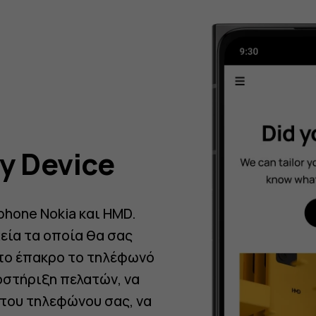
y Device
phone Nokia και HMD.
εία τα οποία θα σας
το έπακρο το τηλέφωνό
οστήριξη πελατών, να
 του τηλεφώνου σας, να