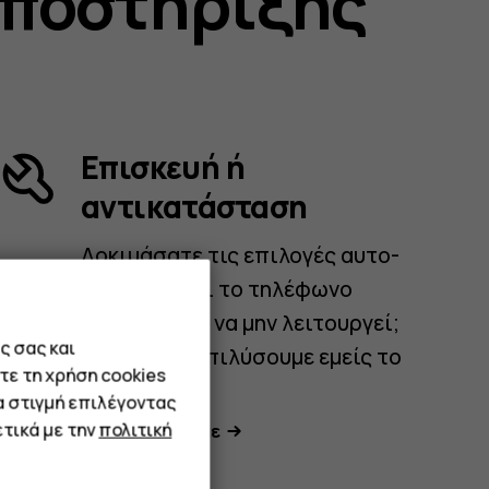
υποστήριξης
Επισκευή ή
αντικατάσταση
Δοκιμάσατε τις επιλογές αυτο-
βοήθειας και το τηλέφωνο
εξακολουθεί να μην λειτουργεί;
ς σας και
Αφήστε να επιλύσουμε εμείς το
τε τη χρήση cookies
πρόβλημα.
α στιγμή επιλέγοντας
τικά με την
πολιτική
Ας ξεκινήσουμε