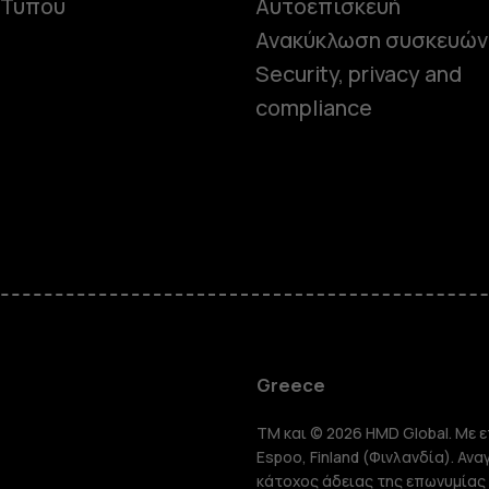
 Τύπου
Αυτοεπισκευή
Ανακύκλωση συσκευών
Security, privacy and
compliance
Smartphon
Greece
TM και © 2026 HMD Global. Με ε
Τηλέφωνα 
Espoo, Finland (Φινλανδία). Αν
κάτοχος άδειας της επωνυμίας 