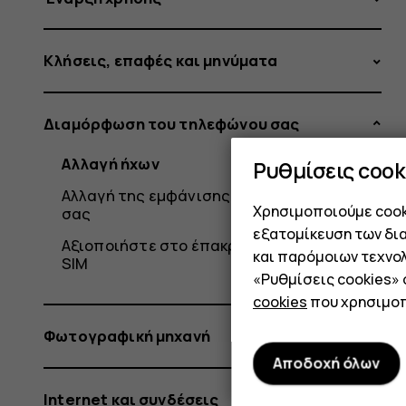
Κλήσεις, επαφές και μηνύματα
Διαμόρφωση του τηλεφώνου σας
Αλλαγή ήχων
Ρυθμίσεις cook
Αλλαγή της εμφάνισης της αρχικής οθόνης
Χρησιμοποιούμε cooki
σας
εξατομίκευση των δι
Αξιοποιήστε στο έπακρο τις δύο κάρτες
και παρόμοιων τεχνολ
SIM
«Ρυθμίσεις cookies»
cookies
που χρησιμοπ
Φωτογραφική μηχανή
Αποδοχή όλων
Internet και συνδέσεις