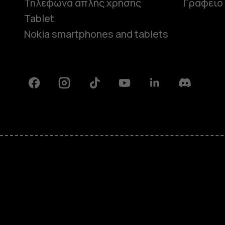
Τηλέφωνα απλής χρήσης
Γραφείο
Tablet
Nokia smartphones and tablets
Facebook
Instagram
Tiktok
Youtube
Linkedin
Discord
Πληροφορίες
Επισκευή, επαναχρησιμοποίηση,