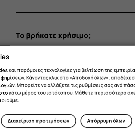
Το βρήκατε χρήσιμο;
Ναι
Όχι
ies
es και παρόμοιες τεχνολογίες για βελτίωση της εμπειρία
αφημίσεων. Κάνοντας κλικ στο «Αποδοχή όλων», αποδέχεσ
ογιών. Μπορείτε να αλλάξετε τις ρυθμίσεις σας ανά πάσ
 στο κάτω μέρος του ιστότοπου. Μάθετε περισσότερα σχε
οιούμε.
Διαχείριση προτιμήσεων
Απόρριψη όλων