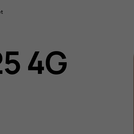
et
25 4G