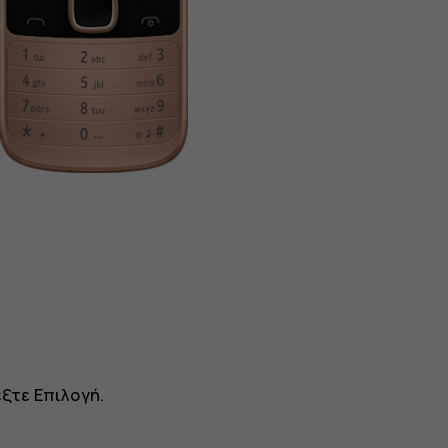
.
έξτε
Επιλογή
.