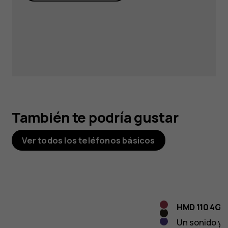
También te podría gustar
Ver todos los teléfonos básicos
Raspberry
HMD 110 4G
Cosy
Red
Un sonido y 
Violet