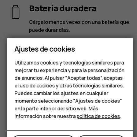
Batería duradera
Smartphones
Cárgalo menos veces con una batería que
Teléfonos clásicos
puede durar días.
Teléfonos para
Ajustes de cookies
personas mayores
Diseño compacto
Utilizamos cookies y tecnologías similares para
Accesorios
mejorar tu experiencia y para la personalización
Sin abultar demasiado, cabe fácilmente
HMD Terra M
de anuncios. Al pulsar "Aceptar todas", aceptas
en el bolsillo o en el bolso.
el uso de cookies y otras tecnologías similares.
Para empresas
Puedes cambiar los ajustes en cualquier
momento seleccionando "Ajustes de cookies"
Tabletas
Sigue entretenido
en la parte inferior del sitio web. Más
Tienda
información sobre nuestra
política de cookies
.
Sumérgete en el juego Snake o toma
algunas fotografías con la cámara.
Mi cuenta