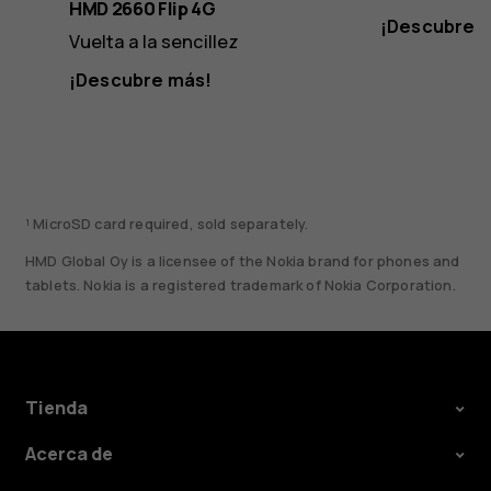
Black
HMD 2660 Flip 4G
¡Descubre 
Vuelta a la sencillez
¡Descubre más!
¹ MicroSD card required, sold separately.
HMD Global Oy is a licensee of the Nokia brand for phones and
tablets. Nokia is a registered trademark of Nokia Corporation.
Tienda
Acerca de