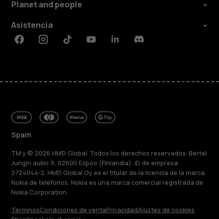
Planet and people
Asistencia
Facebook
Instagram
Tiktok
Youtube
Linkedin
Discord
Spain
TM y © 2026 HMD Global. Todos los derechos reservados. Bertel
Jungin aukio 9, 02600 Espoo (Finlandia). ID de empresa
2724044-2. HMD Global Oy es el titular de la licencia de la marca
Nokia de teléfonos. Nokia es una marca comercial registrada de
Nokia Corporation.
Términos
Condiciones de venta
Privacidad
Ajustes de cookies
Acerca de