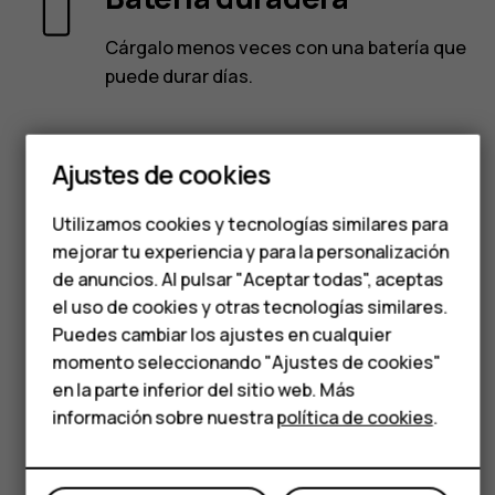
Smartphones
Cárgalo menos veces con una batería que
puede durar días.
Teléfonos clásicos
Teléfonos para
Durable by design
Ajustes de cookies
personas mayores
Utilizamos cookies y tecnologías similares para
Construido para que pueda soportar
Accesorios
mejorar tu experiencia y para la personalización
algunos golpes, al igual que los teléfonos
HMD Terra M
de anuncios. Al pulsar "Aceptar todas", aceptas
antiguos.
el uso de cookies y otras tecnologías similares.
Para empresas
Puedes cambiar los ajustes en cualquier
momento seleccionando "Ajustes de cookies"
Tabletas
Juega a Snake
en la parte inferior del sitio web. Más
Tienda
información sobre nuestra
política de cookies
.
Ponte el mítico juego e intenta superar tu
puntuación más alta.
Mi cuenta