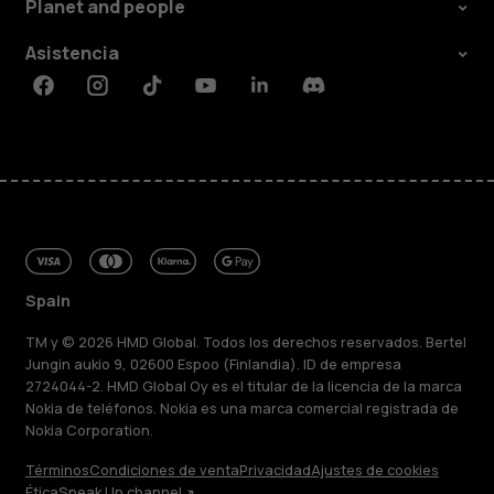
Planet and people
Asistencia
Facebook
Instagram
Tiktok
Youtube
Linkedin
Discord
Spain
TM y © 2026 HMD Global. Todos los derechos reservados. Bertel
Jungin aukio 9, 02600 Espoo (Finlandia). ID de empresa
2724044-2. HMD Global Oy es el titular de la licencia de la marca
Nokia de teléfonos. Nokia es una marca comercial registrada de
Nokia Corporation.
Términos
Condiciones de venta
Privacidad
Ajustes de cookies
Acerca de
Ética
Speak Up channel