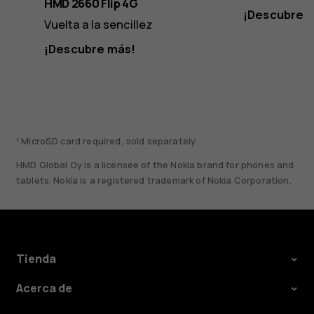
HMD 2660 Flip 4G
¡Descubre 
Vuelta a la sencillez
¡Descubre más!
¹ MicroSD card required, sold separately.
HMD Global Oy is a licensee of the Nokia brand for phones and
tablets. Nokia is a registered trademark of Nokia Corporation.
Tienda
Acerca de