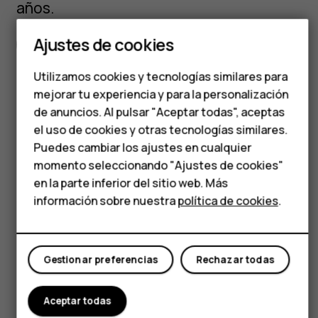
Teléfonos clásicos
años.
Teléfonos para
Ajustes de cookies
Especificaciones completas
personas mayores
Utilizamos cookies y tecnologías similares para
Accesorios
mejorar tu experiencia y para la personalización
de anuncios. Al pulsar "Aceptar todas", aceptas
HMD Terra M
el uso de cookies y otras tecnologías similares.
Got questions?
Para empresas
Puedes cambiar los ajustes en cualquier
momento seleccionando "Ajustes de cookies"
Tabletas
en la parte inferior del sitio web. Más
información sobre nuestra
política de cookies
.
Tienda
Visita nuestro centro de
Mi cuenta
soporte para
respuestas y
Gestionar preferencias
Rechazar todas
apoyo.
Aceptar todas