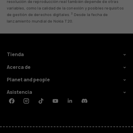
resolución de reproducción real también depende de otras
variables, como la calidad de la conexión y posibles requisitos
3
de gestión de derechos digitales.
Desde la fecha de
lanzamiento mundial de Nokia T20.
Tienda
Acerca de
Planet and people
Asistencia
Facebook
Instagram
Tiktok
Youtube
Linkedin
Discord