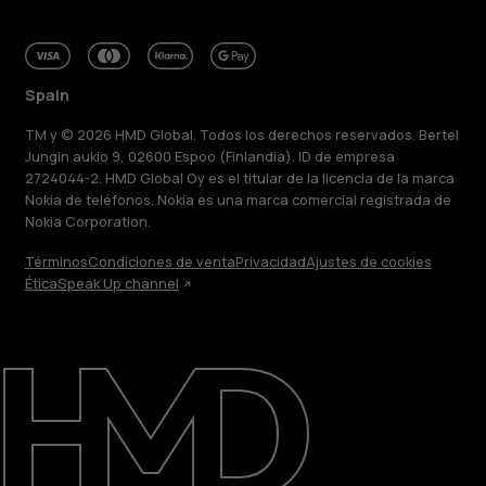
Spain
TM y © 2026 HMD Global. Todos los derechos reservados. Bertel
Jungin aukio 9, 02600 Espoo (Finlandia). ID de empresa
2724044-2. HMD Global Oy es el titular de la licencia de la marca
Nokia de teléfonos. Nokia es una marca comercial registrada de
Nokia Corporation.
Términos
Condiciones de venta
Privacidad
Ajustes de cookies
Acerca de
Ética
Speak Up channel
Blog
Reparar, reutilizar, reciclar
Sostenibilidad
Asistencia
Spain