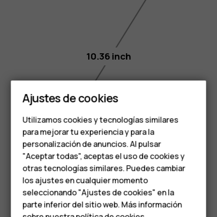
10.36 inch
Smartphones
Teléfonos clásicos
Ajustes de cookies
Teléfonos para
Utilizamos cookies y tecnologías similares
personas mayores
para mejorar tu experiencia y para la
personalización de anuncios. Al pulsar
Accesorios
"Aceptar todas", aceptas el uso de cookies y
HMD Terra M
otras tecnologías similares. Puedes cambiar
los ajustes en cualquier momento
Para empresas
seleccionando "Ajustes de cookies" en la
parte inferior del sitio web. Más información
Tabletas
sobre nuestra
política de cookies
.