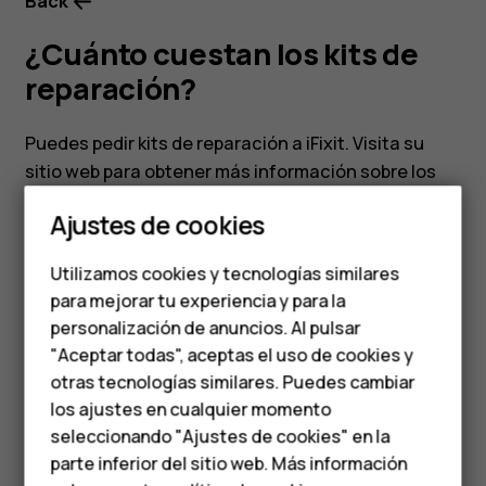
Back
¿Cuánto cuestan los kits de
reparación?
Puedes pedir kits de reparación a iFixit. Visita su
Smartphones
sitio web para obtener más información sobre los
Teléfonos clásicos
kits de reparación disponibles:
Ajustes de cookies
www.ifixit.com/collaborations/hmd-eu
.
Teléfonos para
Utilizamos cookies y tecnologías similares
personas mayores
para mejorar tu experiencia y para la
personalización de anuncios. Al pulsar
Accesorios
"Aceptar todas", aceptas el uso de cookies y
¿Te ha parecido útil?
HMD Terra M
otras tecnologías similares. Puedes cambiar
los ajustes en cualquier momento
Para empresas
Sí
No
seleccionando "Ajustes de cookies" en la
parte inferior del sitio web. Más información