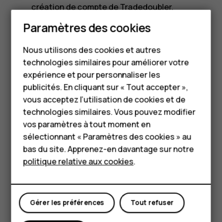
création de compte de Tradedoubler.
Suivez les trois étapes pour créer votre
Smartphones
Paramètres des cookies
compte Tradedoubler.
Téléphones classiques
Une fois inscrit·e, ouvrez le tableau de bord.
Nous utilisons des cookies et autres
Sélectionnez votre pays, recherchez « Nokia »
technologies similaires pour améliorer votre
Accessoires
dans le champ du programme et choisissez
expérience et pour personnaliser les
HMD Terra M
celui qui correspond à votre pays.
publicités. En cliquant sur « Tout accepter »,
Choisissez notre programme et cliquez sur le
vous acceptez l’utilisation de cookies et de
Pour les entreprises
bouton « Inviter ».
technologies similaires. Vous pouvez modifier
Attendez de recevoir un e-mail de
vos paramètres à tout moment en
Tablettes
confirmation vous indiquant que votre
sélectionnant « Paramètres des cookies » au
Boutique
bas du site. Apprenez-en davantage sur notre
invitation a été acceptée !
politique relative aux cookies
.
Si votre invitation est acceptée, vous pourrez
Mon compte
commencer à générer du trafic vers le site HMD,
puis suivre les ventes à partir de votre tableau de
Gérer les préférences
Tout refuser
bord Tradedoubler. Vous êtes prêt à vous lancer ?