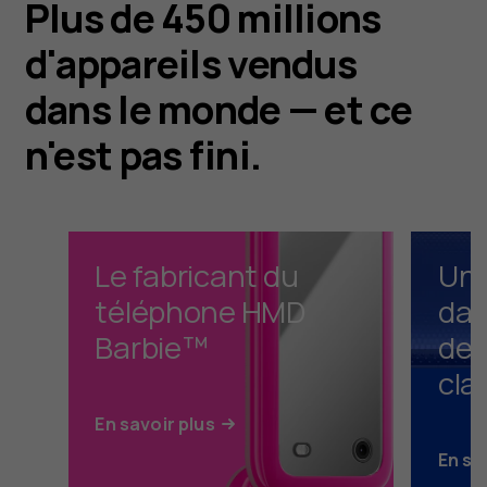
Plus de 450 millions
d'appareils vendus
dans le monde — et ce
n'est pas fini.
Le fabricant du
Un 
téléphone HMD
dan
Barbie™
des
cla
En savoir plus
En sa