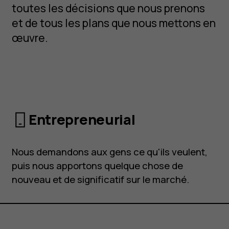
toutes les décisions que nous prenons
et de tous les plans que nous mettons en
œuvre.
Entrepreneurial
À propos
Blog
Nous demandons aux gens ce qu'ils veulent,
Réparer, réutiliser, recycler
puis nous apportons quelque chose de
nouveau et de significatif sur le marché.
Responsable
Assistance
France