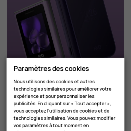
Smartphones
Paramètres des cookies
4g téléphones à
Téléphones classiques
Nous utilisons des cookies et autres
fonctionnalités limitées
technologies similaires pour améliorer votre
Accessoires
expérience et pour personnaliser les
4g Les téléphones à fonctionnalités contribuent à
HMD Terra M
publicités. En cliquant sur « Tout accepter »,
rendre les performances d'Internet plus
vous acceptez l’utilisation de cookies et de
Pour les entreprises
accessibles. Avec leur design simple et moderne et
technologies similaires. Vous pouvez modifier
leurs batteries longue durée, ils sont prêts pour le
vos paramètres à tout moment en
Tablettes
divertissement et équipés de jeux populaires,