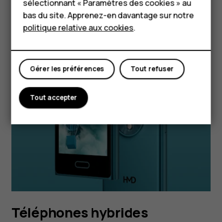
sélectionnant « Paramètres des cookies » au
d'applications de médias sociaux, de radio FM, de
Boutique
bas du site. Apprenez-en davantage sur notre
musique MP3, d'appareils photo intégrés et bien
politique relative aux cookies
.
plus encore.
Mon compte
Gérer les préférences
Tout refuser
Tout accepter
Téléphones hybrides