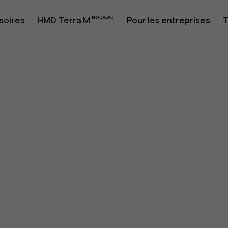
soires
HMD Terra M
Pour les entreprises
T