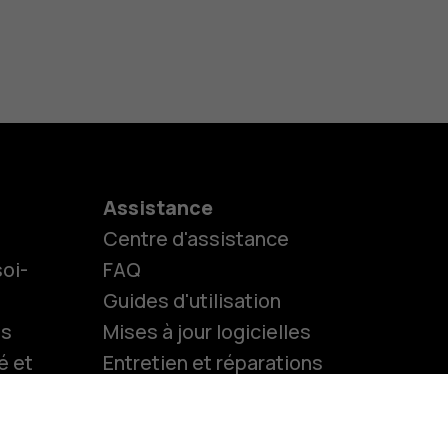
s
M
treprises
Assistance
Centre d'assistance
oi-
FAQ
Guides d'utilisation
ls
Mises à jour logicielles
é et
Entretien et réparations
Accessibilité