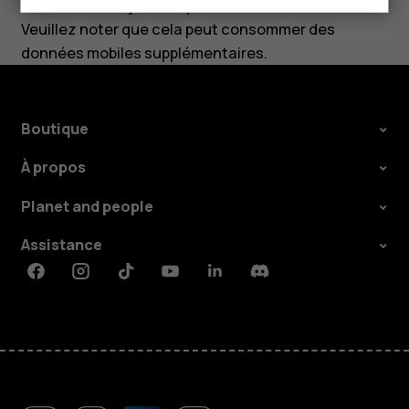
Pie, une mise à jour est possible vers Android 10.
Veuillez noter que cela peut consommer des
données mobiles supplémentaires.
Boutique
À propos
Planet and people
Assistance
Facebook
Instagram
Tiktok
Youtube
Linkedin
Discord