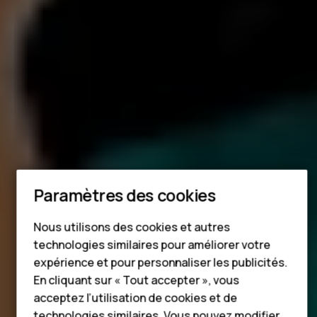
Smartphones
Téléphones classiques
Accessoires
Paramètres des cookies
HMD Terra M
Nous utilisons des cookies et autres
Pour les entreprises
technologies similaires pour améliorer votre
expérience et pour personnaliser les publicités.
Tablettes
En cliquant sur « Tout accepter », vous
Boutique
acceptez l’utilisation de cookies et de
technologies similaires. Vous pouvez modifier