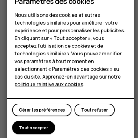
Téléphones classiques
Paramètres des cookies
Accessoires
Nous utilisons des cookies et autres
technologies similaires pour améliorer votre
HMD Terra M
expérience et pour personnaliser les publicités.
Got questions?
En cliquant sur « Tout accepter », vous
Pour les entreprises
acceptez l’utilisation de cookies et de
Tablettes
technologies similaires. Vous pouvez modifier
vos paramètres à tout moment en
Boutique
sélectionnant « Paramètres des cookies » au
Visitez notre centre
bas du site. Apprenez-en davantage sur notre
d'assistance pour
des
Mon compte
politique relative aux cookies
.
réponses et support.
Gérer les préférences
Tout refuser
Assistance
Tout accepter