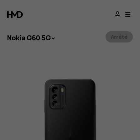
Nokia
G60
5G
Nokia G60 5G
Arrêté