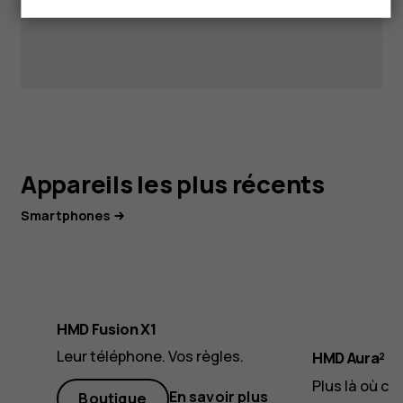
Appareils les plus récents
Smartphones
HMD Fusion X1
Leur téléphone. Vos règles.
HMD Aura²
Plus là où ce
En savoir plus
Boutique