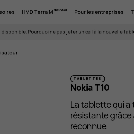
0
soires
HMD Terra M
Pour les entreprises
T
 disponible. Pourquoi ne pas jeter un œil à la nouvelle tab
lisateur
TABLETTES
Nokia T10
La tablette qui a 
résistante grâce 
reconnue.