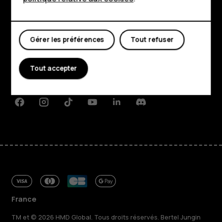
Mon compte
Boutique
Gérer les préférences
Tout refuser
À propos
Planet and people
Tout accepter
Assistance
Facebook
Instagram
Tiktok
Youtube
Linkedin
Discord
France
TM et © 2026 HMD Global. Tous droits réservés. Bertel Jungin