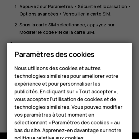
Appuyez sur
Paramètres
>
Sécurité et localisation
>
Options avancées
>
Verrouiller la carte SIM
.
Sous la carte SIM sélectionnée, appuyez sur
Modifier le code PIN de la carte SIM
.
Astuce :
si vous ne souhaitez pas protéger votre
Smartphones
carte SIM avec un code PIN, basculez
Verrouillage
Paramètres des cookies
de la SIM
sur
Désactivé
et saisissez votre code PIN
Téléphones classiques
actuel.
Nous utilisons des cookies et autres
technologies similaires pour améliorer votre
Accessoires
expérience et pour personnaliser les
HMD Terra M
publicités. En cliquant sur « Tout accepter »,
vous acceptez l’utilisation de cookies et de
Pour les entreprises
technologies similaires. Vous pouvez modifier
Avez-vous trouvé cela utile?
vos paramètres à tout moment en
Tablettes
sélectionnant « Paramètres des cookies » au
Oui
Non
Boutique
bas du site. Apprenez-en davantage sur notre
politique relative aux cookies
.