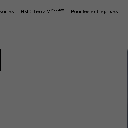
soires
HMD Terra M
Pour les entreprises
T
1
eur