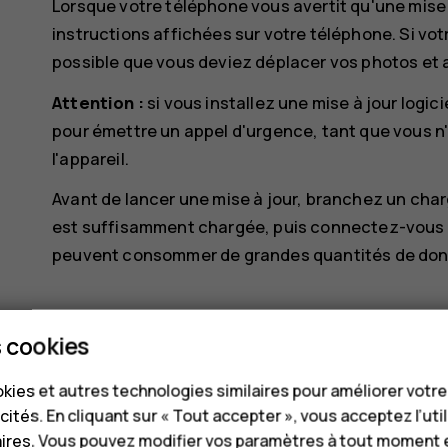
Lorsque votre téléphone vous avertit qu'une mise 
instructions affichées sur votre téléphone. Si vot
possible que vous deviez déplacer vos photos et 
Attention :
si vous installez une mise à jour logic
pour émettre un appel d'urgence, tant que vous n'
l'appareil.
Avant de lancer une mise à jour, branchez un char
est suffisamment chargée, puis connectez-vous à 
peuvent consommer de grandes quantités de don
 cookies
kies et autres technologies similaires pour améliorer votr
cités. En cliquant sur « Tout accepter », vous acceptez l’uti
Avez-vous trouvé cela utile?
aires. Vous pouvez modifier vos paramètres à tout moment 