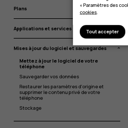
« Paramètres des cook
Plans
cookies
.
Applications et services
Tout accepter
Mises à jour du logiciel et sauvegardes
Mettez à jour le logiciel de votre
téléphone
Sauvegarder vos données
Restaurer les paramètres d'origine et
supprimer le contenu privé de votre
téléphone
Stockage