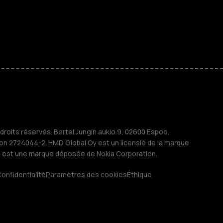
 classiques
s
M
treprises
roits réservés. Bertel Jungin aukio 9, 02600 Espoo,
ion 2724044-2. HMD Global Oy est un licensié de la marque
a est une marque déposée de Nokia Corporation.
onfidentialité
Paramètres des cookies
Éthique