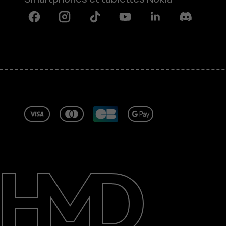
Facebook
Instagram
Tiktok
Youtube
Linkedin
Discord
À propos
Blog
Réparer, réutiliser, recycler
Responsable
Assistance
France