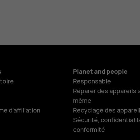
s
Planet and people
toire
Responsable
Réparer des appareils s
même
 d'affiliation
Recyclage des apparei
Smartphon
Sécurité, confidentialit
conformité