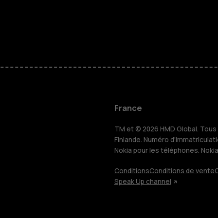
Téléphones
Accessoire
HMD Terra 
Pour les en
France
TM et © 2026 HMD Global. Tous d
Tablettes
Finlande. Numéro d'immatriculat
Nokia pour les téléphones. Noki
Conditions
Conditions de vente
C
Boutique
Speak Up channel